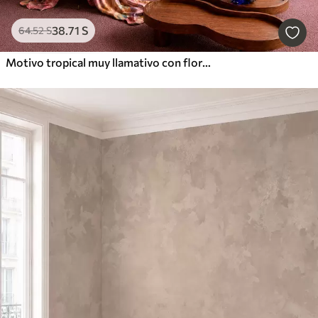
38
.71
S
64
.52
S
Motivo tropical muy llamativo con flores, hojas y frutas de colores vivos