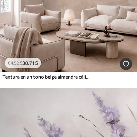
38
.71
S
64
.52
S
Textura en un tono beige almendra cálido con suaves transiciones tonales naturales