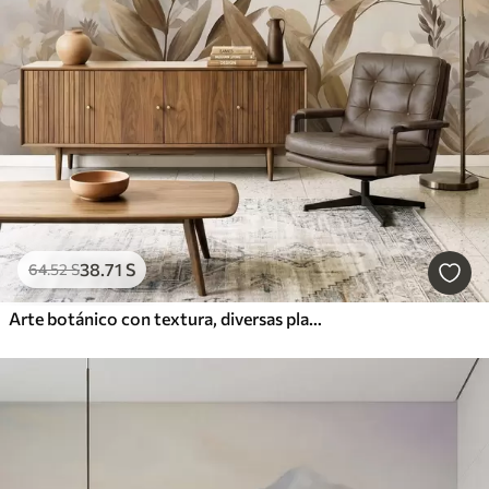
38
.71
S
64
.52
S
Arte botánico con textura, diversas plantas y hojas en tonos marrones y beige