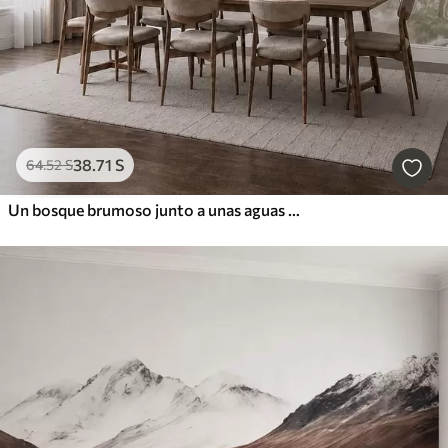
38
.71
S
64
.52
S
Un bosque brumoso junto a unas aguas tranquilas, en suaves tonos pastel naturales