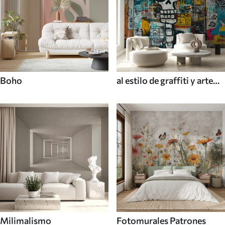
Boho
al estilo de graffiti y arte
callejero
Milimalismo
Fotomurales Patrones