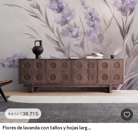
38
.71
S
64
.52
S
Flores de lavanda con tallos y hojas largos, obra de arte con una textura suave en tonos pastel