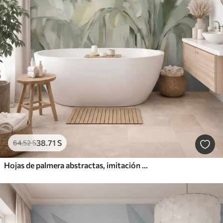
38
.71
S
64
.52
S
Hojas de palmera abstractas, imitación de pintura