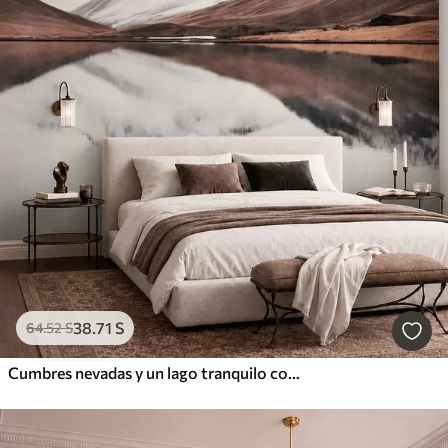
38
.71
S
64
.52
S
Cumbres nevadas y un lago tranquilo con un reflejo como un espejo