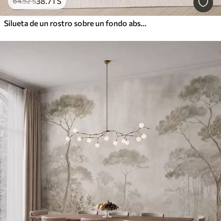
38
.71
S
64
.52
S
Silueta de un rostro sobre un fondo abstracto