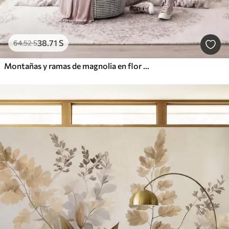
38
.71
S
64
.52
S
Montañas y ramas de magnolia en flor de color rosa, paisaje con textura