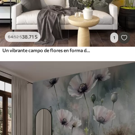
38
.71
S
64
.52
S
1
Un vibrante campo de flores en forma de acuarela con flores naranjas y amarillas y una mariposa sobre las flores