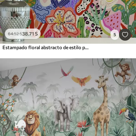
38
.71
S
64
.52
S
5
Estampado floral abstracto de estilo pop art