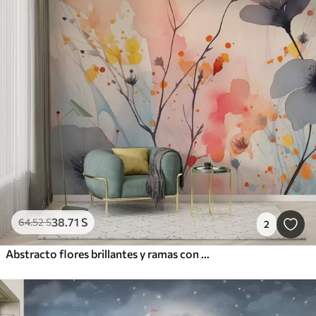
38
.71
S
64
.52
S
2
Abstracto flores brillantes y ramas con salpicaduras de pintura acuarela húmeda