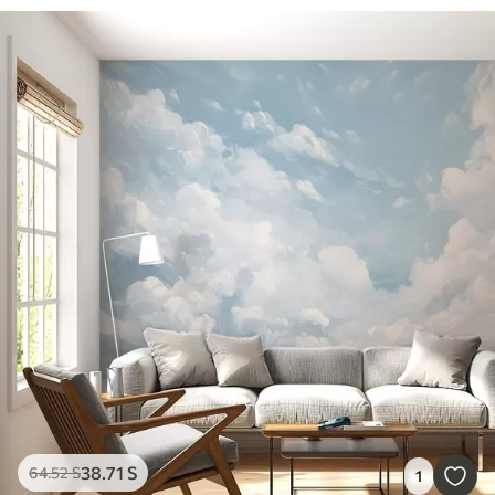
38
.71
S
64
.52
S
1