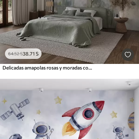
38
.71
S
64
.52
S
Delicadas amapolas rosas y moradas con tallos y capullos verdes sobre un fondo de textura suave y difuminada