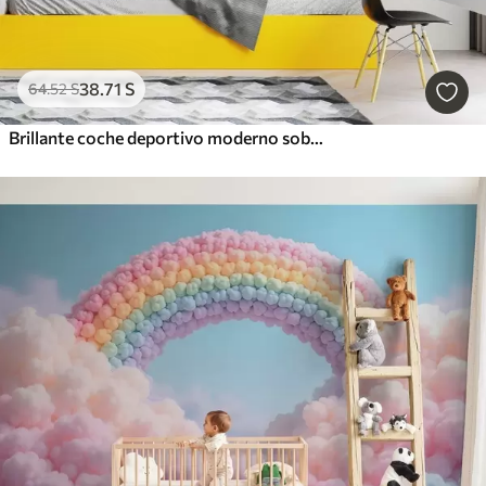
38
.71
S
64
.52
S
Brillante coche deportivo moderno sobre el fondo de palmeras y rascacielos en técnica de acuarela a la prima