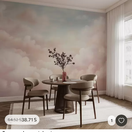
38
.71
S
64
.52
S
1