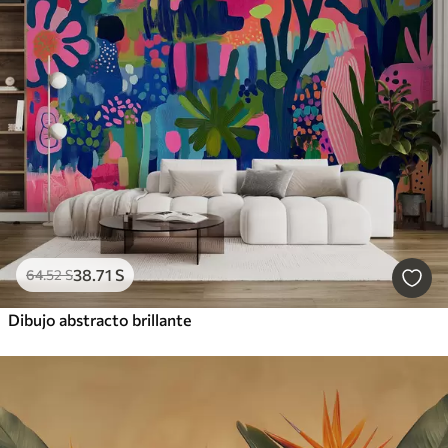
38
.71
S
64
.52
S
Dibujo abstracto brillante