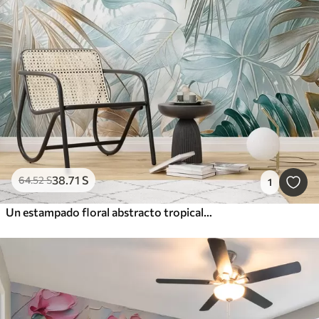
38
.71
S
64
.52
S
1
Un estampado floral abstracto tropical con grandes hojas de palmera en tonos azules y beige crea un ambiente exuberante