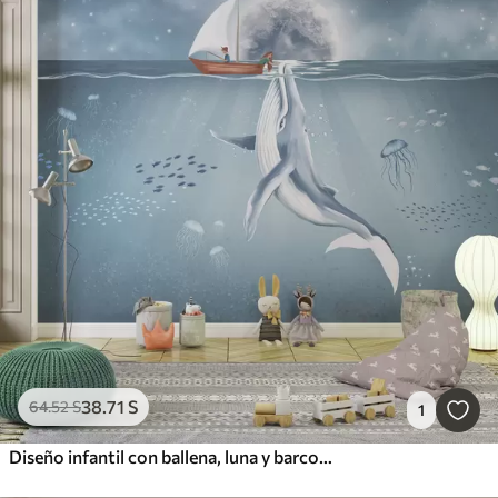
38
.71
S
64
.52
S
1
Diseño infantil con ballena, luna y barco con niños