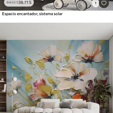
38
.71
S
64
.52
S
1
Espacio encantador, sistema solar