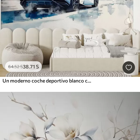
38
.71
S
64
.52
S
Un moderno coche deportivo blanco corriendo sobre un fondo de palmeras y rascacielos en técnica de acuarela libre