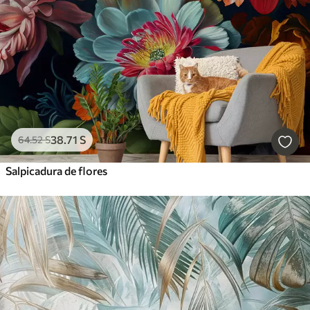
Borrar todos los filtros
38
.71
S
64
.52
S
Salpicadura de flores