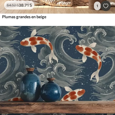
38
.71
S
64
.52
S
1
Plumas grandes en beige