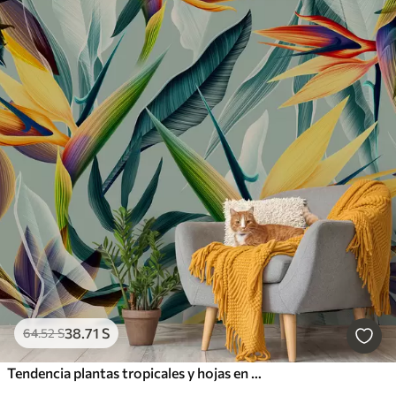
38
.71
S
64
.52
S
Tendencia plantas tropicales y hojas en color brillante