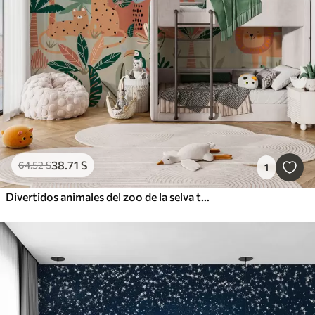
38
.71
S
64
.52
S
1
Divertidos animales del zoo de la selva tropical