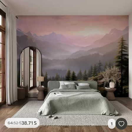
38
.71
S
64
.52
S
1