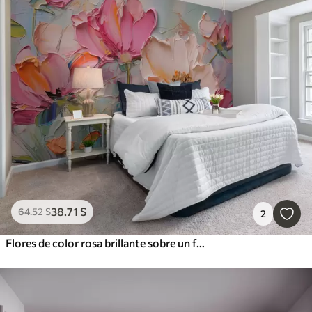
38
.71
S
64
.52
S
2
Flores de color rosa brillante sobre un fondo gris azulado claro