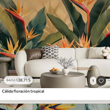
38
.71
S
64
.52
S
1
Cálida floración tropical