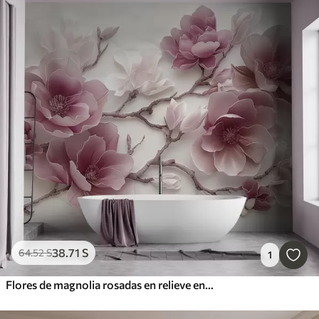
38
.71
S
64
.52
S
1
Flores de magnolia rosadas en relieve en una rama elegante