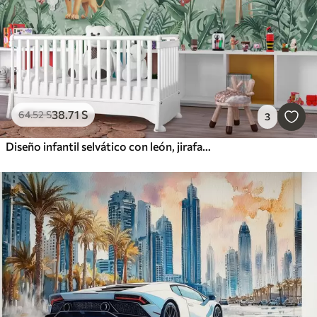
38
.71
S
64
.52
S
3
Diseño infantil selvático con león, jirafa, elefante y loros