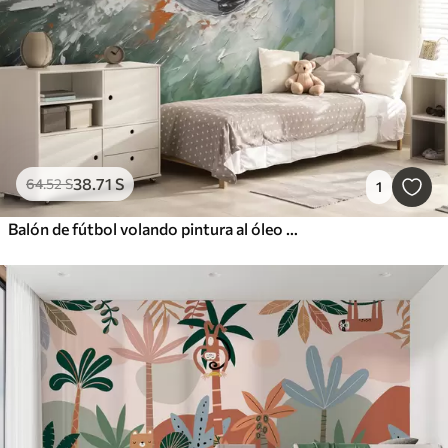
38
.71
S
64
.52
S
1
Balón de fútbol volando pintura al óleo arte abstracto