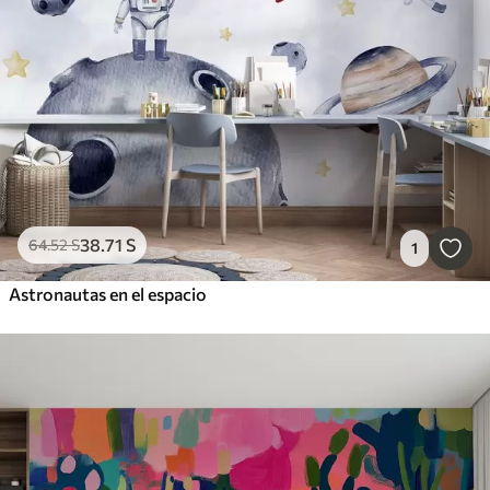
38
.71
S
64
.52
S
1
Astronautas en el espacio