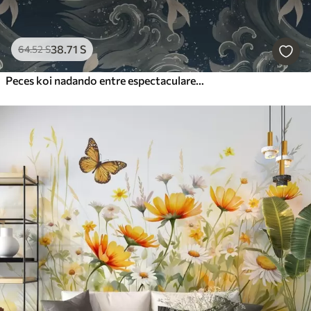
38
.71
S
64
.52
S
Peces koi nadando entre espectaculares olas oceánicas