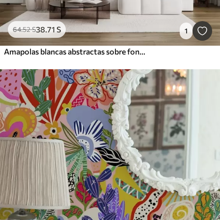
38
.71
S
64
.52
S
1
Amapolas blancas abstractas sobre fondo azul, imitación de pinceladas