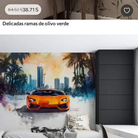
38
.71
S
64
.52
S
Delicadas ramas de olivo verde