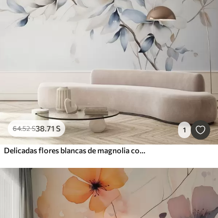
38
.71
S
64
.52
S
1
Delicadas flores blancas de magnolia con suaves pétalos azules sobre un fondo claro acuarela imitación minimalismo