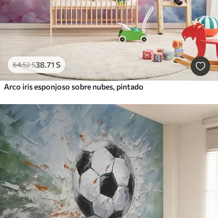
38
.71
S
64
.52
S
Arco iris esponjoso sobre nubes, pintado