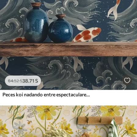
38
.71
S
64
.52
S
Peces koi nadando entre espectaculares olas oceánicas