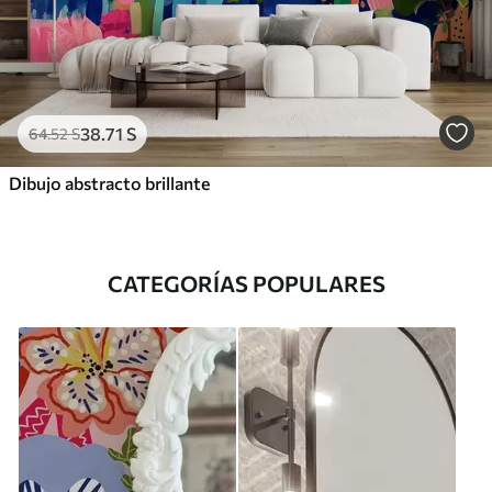
38
.71
S
64
.52
S
Dibujo abstracto brillante
CATEGORÍAS POPULARES