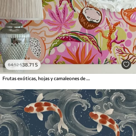
38
.71
S
64
.52
S
Frutas exóticas, hojas y camaleones de estilo tropical