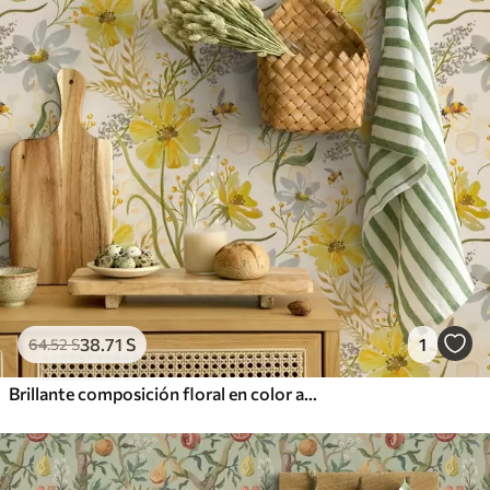
38
.71
S
1
64
.52
S
Brillante composición floral en color amarillo