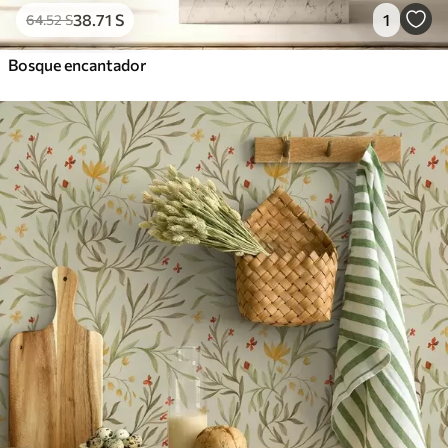
38
.71
S
1
64
.52
S
Bosque encantador