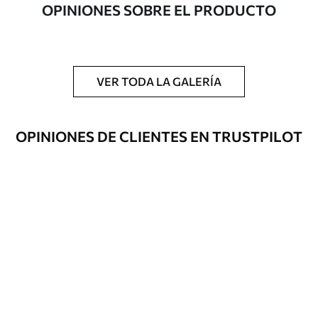
OPINIONES SOBRE EL PRODUCTO
artículo
Acabado
Semimate.
Producción
Impreso bajo pedido y entregado en
VER TODA LA GALERÍA
rollos de hasta 50 cm de ancho.
Opciones
Disponible con recubrimiento de barniz
OPINIONES DE CLIENTES EN TRUSTPILOT
adicionales
y/o adhesivo para empapelar.
Limpieza
Se puede limpiar suavemente con una
esponja suave. Los murales de pared con
recubrimiento de barniz pueden
limpiarse con agua.
Método de
Aplicación sin fisuras
aplicación