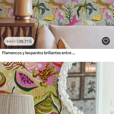
38
.71
S
64
.52
S
Flamencos y leopardos brillantes entre plantas tropicales