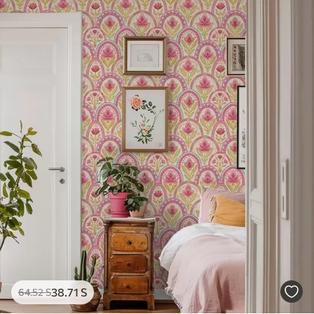
38
.71
S
64
.52
S