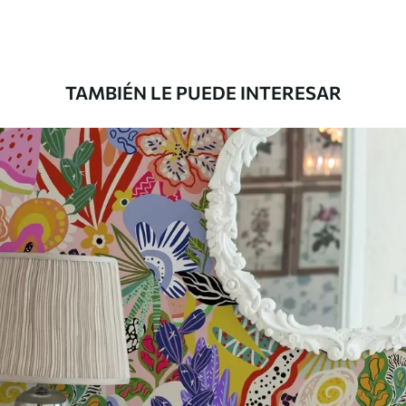
Materiales disponibles
Estándar
131
.67
79
.00
S
/m²
TAMBIÉN LE PUEDE INTERESAR
Premium
158
.33
95
.00
S
/m²
Vinilo Premium
175
.00
105
.00
S
/m²