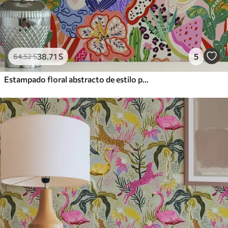
38
.71
S
5
64
.52
S
Estampado floral abstracto de estilo pop art