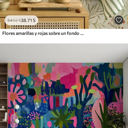
38
.71
S
64
.52
S
Flores amarillas y rojas sobre un fondo verde claro