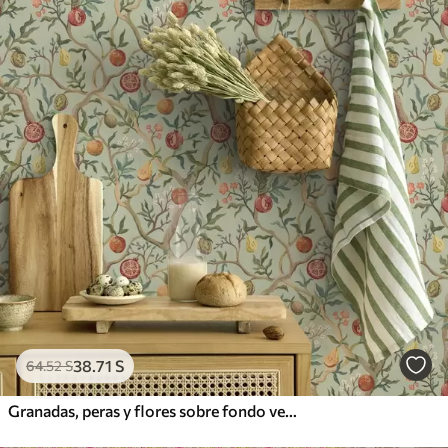
38
.71
S
64
.52
S
Granadas, peras y flores sobre fondo verde pálido