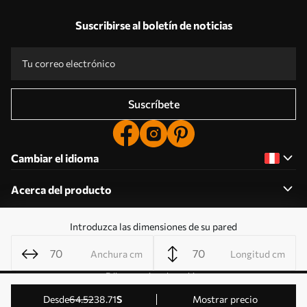
Suscribirse al boletín de noticias
Suscríbete
Cambiar el idioma
Acerca del producto
Introduzca las dimensiones de su pared
Acerca de la empresa
Anchura cm
Longitud cm
Editar permisos de cookies
© 2011-2026 Uwalls . Todos los derechos reservados.
desde
64
.52
38
.71
S
Mostrar precio