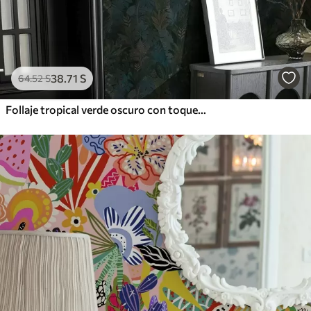
38
.71
S
64
.52
S
Follaje tropical verde oscuro con toques azules