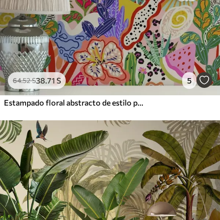
38
.71
S
5
64
.52
S
Estampado floral abstracto de estilo pop art