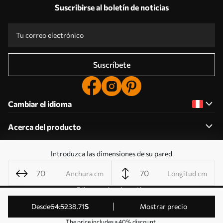
Suscribirse al boletín de noticias
Suscríbete
Cambiar el idioma
Acerca del producto
Introduzca las dimensiones de su pared
Acerca de la empresa
Anchura cm
Longitud cm
Editar permisos de cookies
© 2011-2026 Uwalls . Todos los derechos reservados.
desde
64
.52
38
.71
S
Mostrar precio
Gestionado por KLW Sp. z o.o. CIF: PL9223057591.
The price includes a 40% discount.