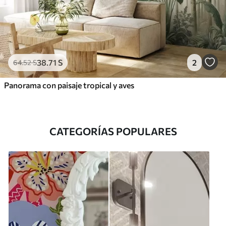
38
.71
S
2
64
.52
S
Panorama con paisaje tropical y aves
CATEGORÍAS POPULARES