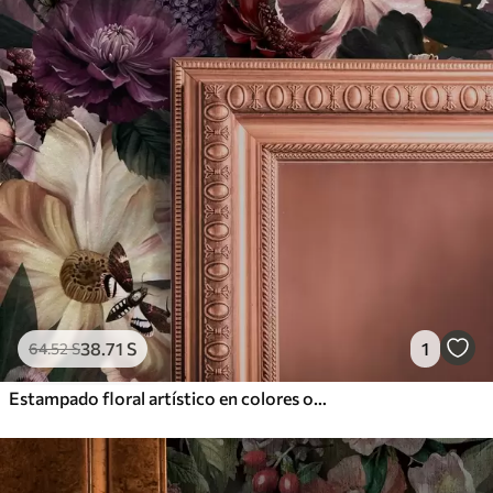
38
.71
S
1
64
.52
S
Estampado floral artístico en colores oscuros