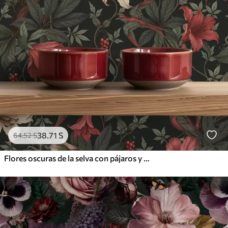
38
.71
S
64
.52
S
Flores oscuras de la selva con pájaros y mariposas