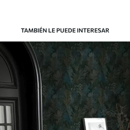
Materiales disponibles
Estándar
131
.67
79
.00
S
/m²
TAMBIÉN LE PUEDE INTERESAR
Premium
158
.33
95
.00
S
/m²
Vinilo Premium
175
.00
105
.00
S
/m²