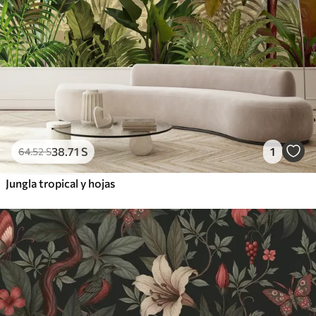
38
.71
S
1
64
.52
S
Jungla tropical y hojas