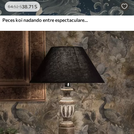
38
.71
S
64
.52
S
Peces koi nadando entre espectaculares olas oceánicas