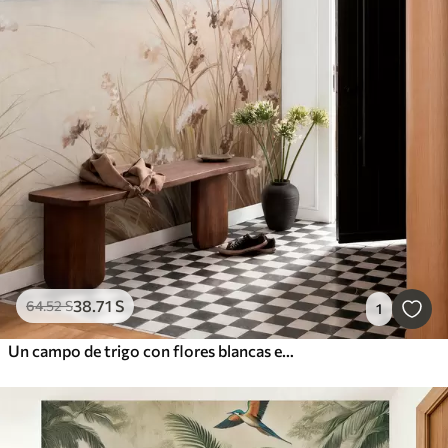
38
.71
S
64
.52
S
1
Un campo de trigo con flores blancas en primer plano, una playa y el océano al fondo, colores pastel neutros apagados