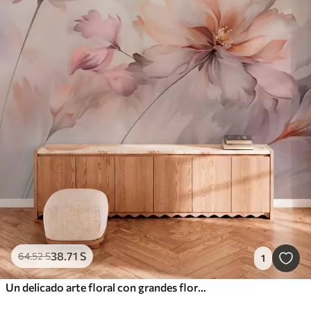
38
.71
S
64
.52
S
1
Un delicado arte floral con grandes flores de colores pastel con pétalos translúcidos, tallos suaves y un suave fondo difuminado