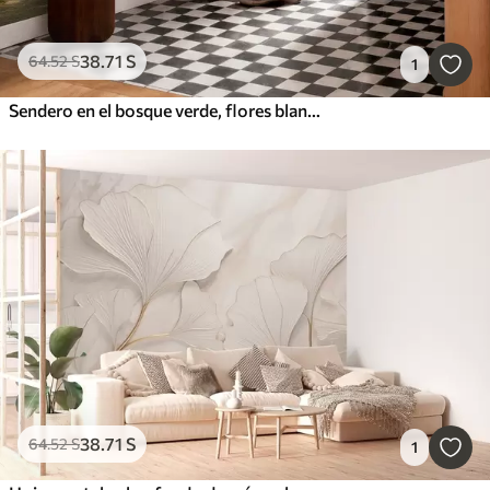
38
.71
S
64
.52
S
1
Sendero en el bosque verde, flores blancas, luz del sol, dibujo estilo acrílico
38
.71
S
64
.52
S
1