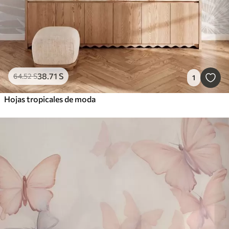
38
.71
S
64
.52
S
1
Hojas tropicales de moda