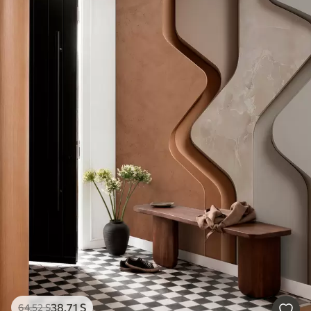
38
.71
S
64
.52
S