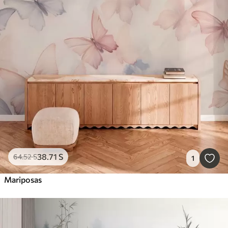
38
.71
S
64
.52
S
1
Mariposas