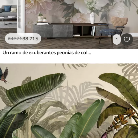
38
.71
S
64
.52
S
1
Un ramo de exuberantes peonías de colores pastel y otras flores sobre un fondo suave y difuminado