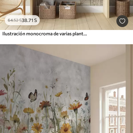
38
.71
S
64
.52
S
Ilustración monocroma de varias plantas y espiguillas de color beige con líneas y texturas delicadas y tenues