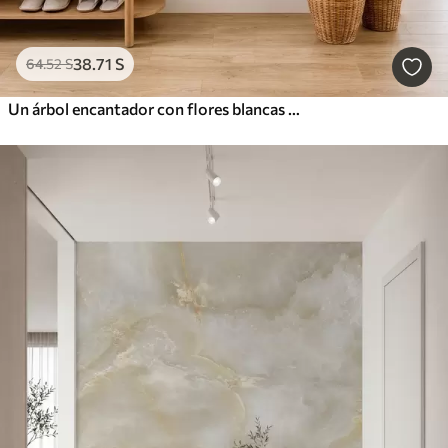
38
.71
S
64
.52
S
Un árbol encantador con flores blancas contra el fondo de nubes en un estilo interesante en delicados colores cálidos