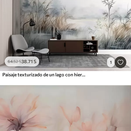
38
.71
S
64
.52
S
1
Paisaje texturizado de un lago con hierbas altas en primer plano, azul suave y marrón, agua tranquila, árboles en la distancia