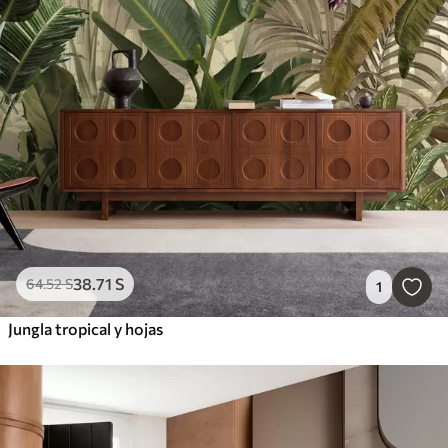
38
.71
S
64
.52
S
1
Jungla tropical y hojas