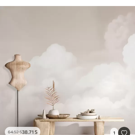
38
.71
S
64
.52
S
1