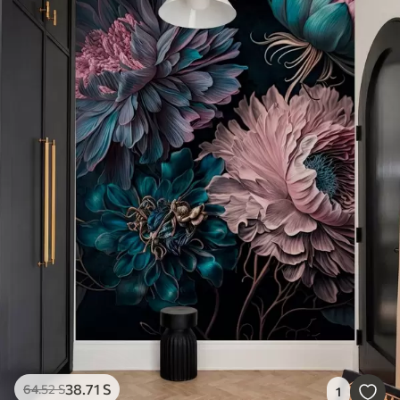
38
.71
S
64
.52
S
1