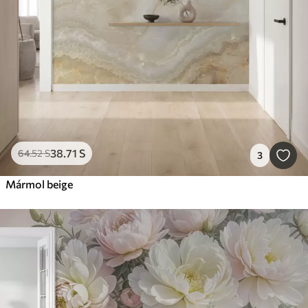
38
.71
S
64
.52
S
3
Mármol beige