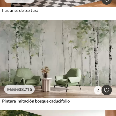
Ilusiones de textura
38
.71
S
64
.52
S
2
Pintura imitación bosque caducifolio