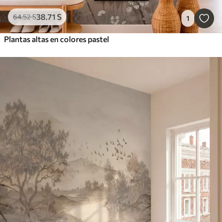
38
.71
S
64
.52
S
1
Plantas altas en colores pastel