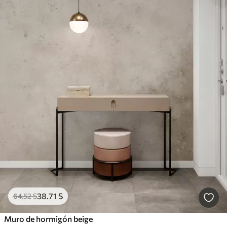
38
.71
S
64
.52
S
Muro de hormigón beige