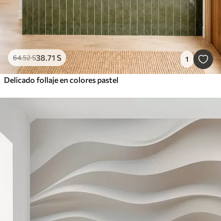
38
.71
S
64
.52
S
1
Delicado follaje en colores pastel