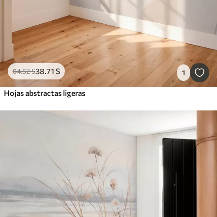
38
.71
S
64
.52
S
1
Hojas abstractas ligeras