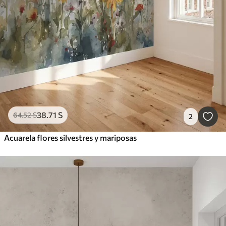
38
.71
S
64
.52
S
2
Acuarela flores silvestres y mariposas