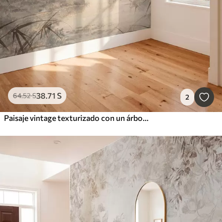
38
.71
S
64
.52
S
2
Paisaje vintage texturizado con un árbol cerca de un río y un cielo nublado, arte de la naturaleza en tonos sepia