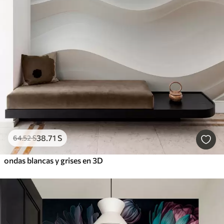
38
.71
S
64
.52
S
ondas blancas y grises en 3D