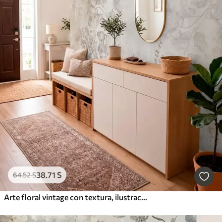
38
.71
S
64
.52
S
Arte floral vintage con textura, ilustraciones de delicadas flores y hojas de jardín en estilo dibujo, suaves tonos pastel beige y sepia