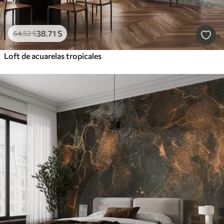
38
.71
S
64
.52
S
Loft de acuarelas tropicales