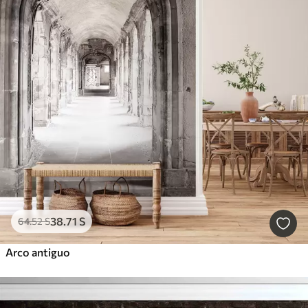
38
.71
S
64
.52
S
Arco antiguo