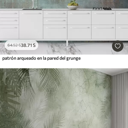
38
.71
S
64
.52
S
patrón arqueado en la pared del grunge