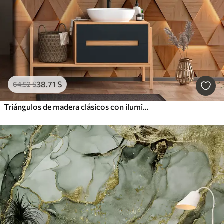
38
.71
S
64
.52
S
Triángulos de madera clásicos con iluminación 3D