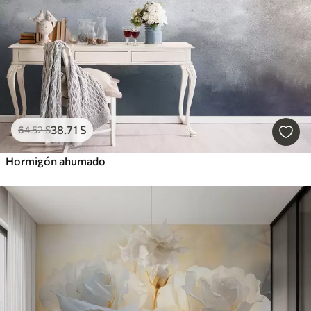
38
.71
S
64
.52
S
Hormigón ahumado