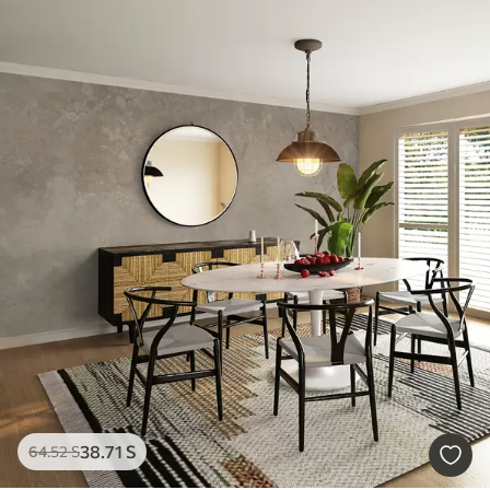
38
.71
S
64
.52
S