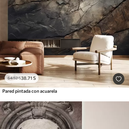
38
.71
S
64
.52
S
Pared pintada con acuarela