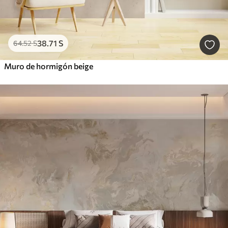
38
.71
S
64
.52
S
Muro de hormigón beige