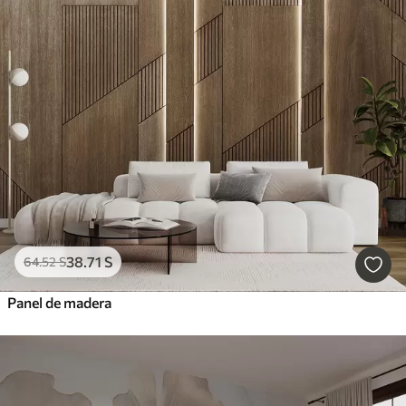
38
.71
S
64
.52
S
Panel de madera