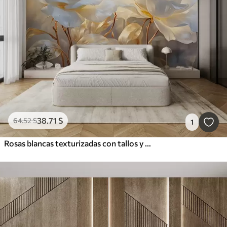
38
.71
S
64
.52
S
1
Rosas blancas texturizadas con tallos y hojas amarillas, iluminación suave, fondo claro con formas florales difuminadas