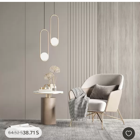
38
.71
S
64
.52
S