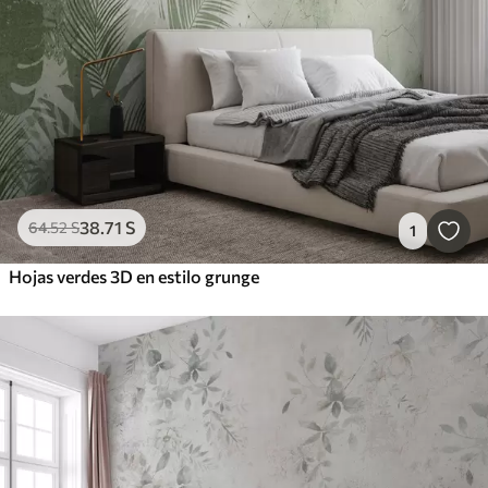
38
.71
S
64
.52
S
1
Hojas verdes 3D en estilo grunge