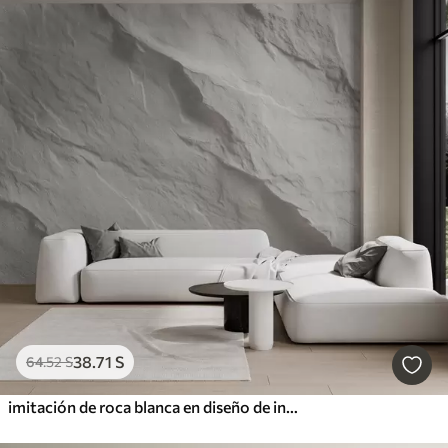
38
.71
S
64
.52
S
imitación de roca blanca en diseño de interiores