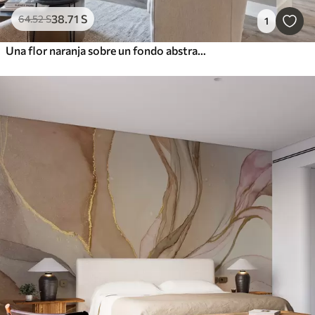
38
.71
S
64
.52
S
1
Una flor naranja sobre un fondo abstracto gris