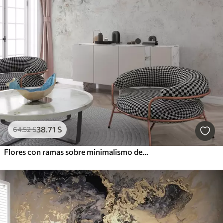
38
.71
S
64
.52
S
Flores con ramas sobre minimalismo de fondo de hormigón grunge