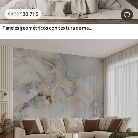
38
.71
S
64
.52
S
Paneles geométricos con textura de madera