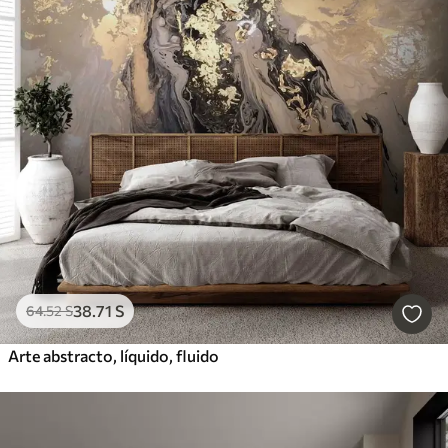
38
.71
S
64
.52
S
Arte abstracto, líquido, fluido