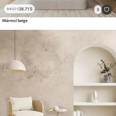
38
.71
S
64
.52
S
3
Mármol beige