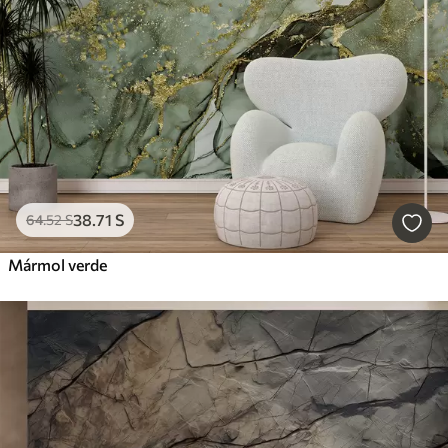
38
.71
S
64
.52
S
Mármol verde