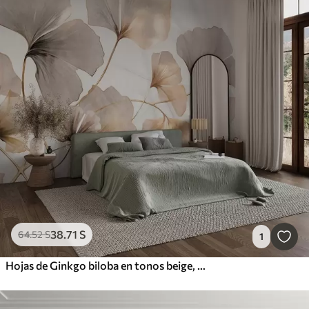
38
.71
S
64
.52
S
1
Hojas de Ginkgo biloba en tonos beige, amarillo y marrón, delicado efecto de acuarela texturizada, fondo claro