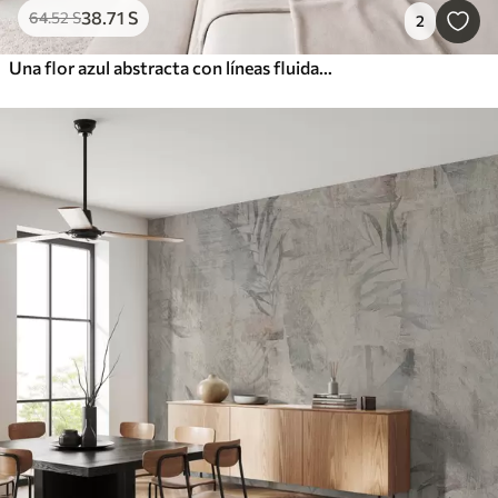
38
.71
S
64
.52
S
2
Una flor azul abstracta con líneas fluidas al estilo del arte fluido