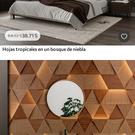
38
.71
S
64
.52
S
Hojas tropicales en un bosque de niebla