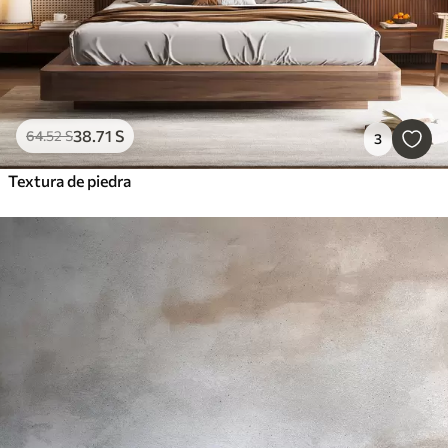
38
.71
S
64
.52
S
3
Textura de piedra