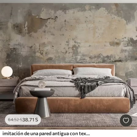
38
.71
S
64
.52
S
imitación de una pared antigua con textura