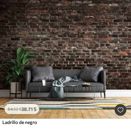
38
.71
S
64
.52
S
Ladrillo de negro