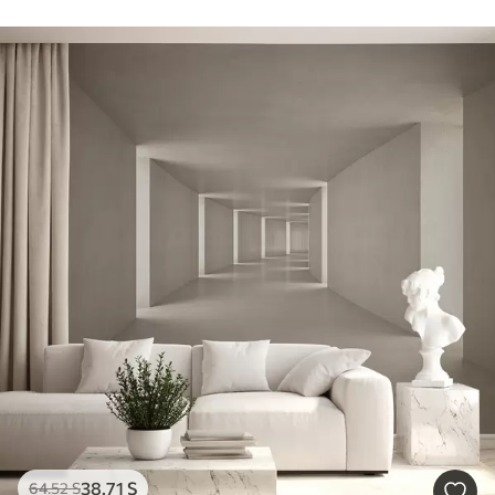
38
.71
S
64
.52
S