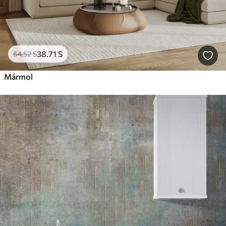
38
.71
S
64
.52
S
Mármol