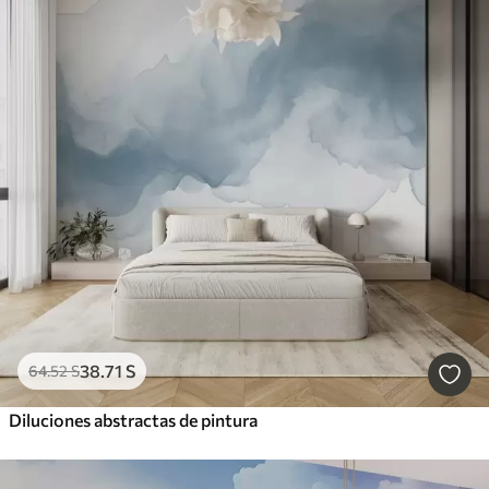
38
.71
S
64
.52
S
Diluciones abstractas de pintura