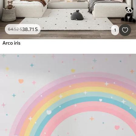
38
.71
S
64
.52
S
1
Arco iris