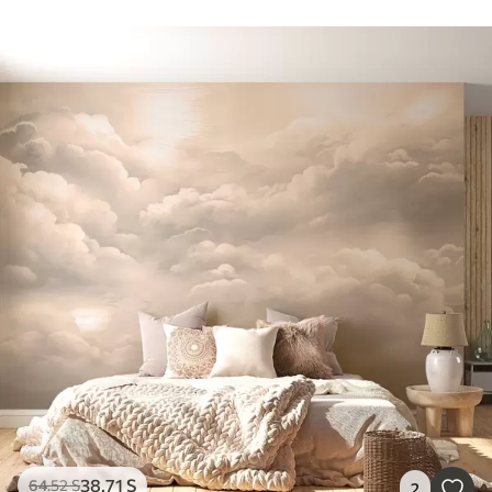
38
.71
S
64
.52
S
2