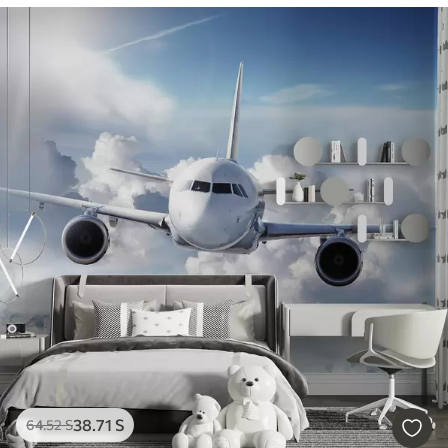
38
.71
S
64
.52
S