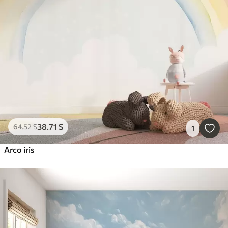
38
.71
S
64
.52
S
1
Arco iris