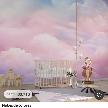
38
.71
S
64
.52
S
Nubes de colores