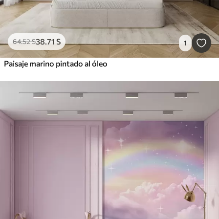
38
.71
S
64
.52
S
1
Paisaje marino pintado al óleo