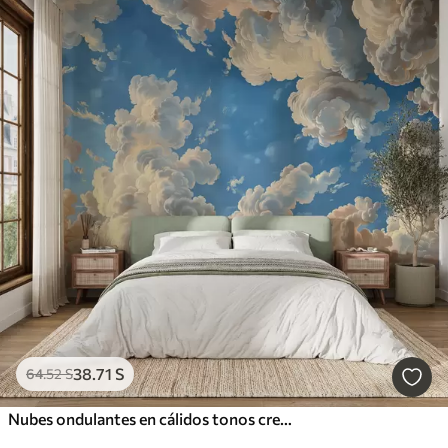
38
.71
S
64
.52
S
Nubes ondulantes en cálidos tonos crema, melocotón suave y pálido, sobre un cielo azul intenso y vibrante