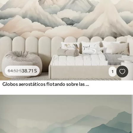
38
.71
S
64
.52
S
1
Globos aerostáticos flotando sobre las montañas en tonos pastel neutros y suaves