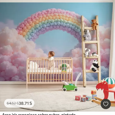
38
.71
S
64
.52
S
Arco iris esponjoso sobre nubes, pintado