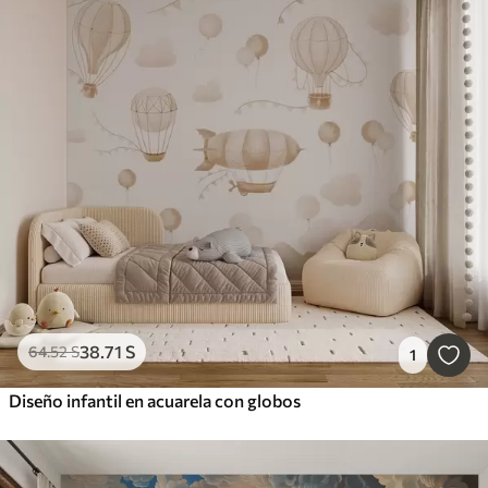
38
.71
S
64
.52
S
1
Diseño infantil en acuarela con globos