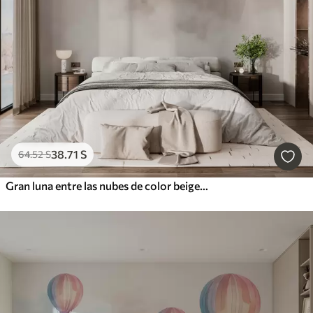
38
.71
S
64
.52
S
Gran luna entre las nubes de color beige estilo loft