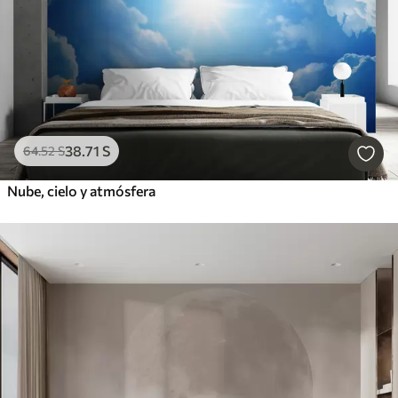
38
.71
S
64
.52
S
Nube, cielo y atmósfera