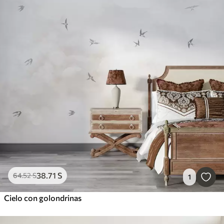
38
.71
S
64
.52
S
1
Cielo con golondrinas