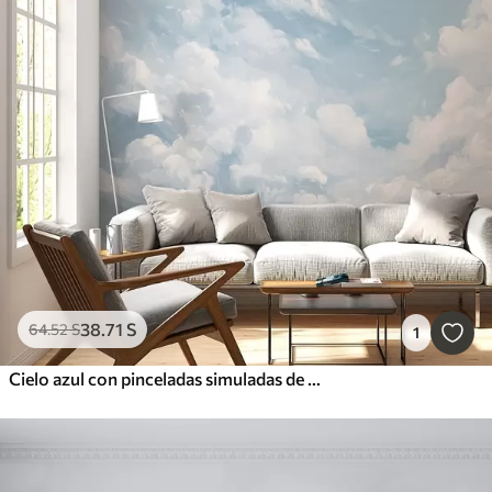
38
.71
S
64
.52
S
1
Cielo azul con pinceladas simuladas de óleo