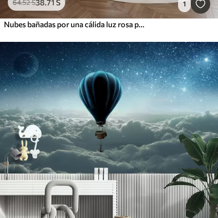
38
.71
S
64
.52
S
1
Nubes bañadas por una cálida luz rosa pastel