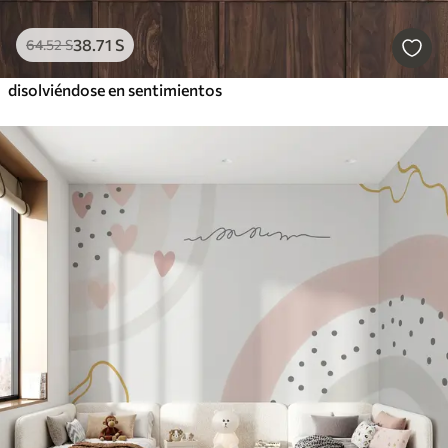
38
.71
S
64
.52
S
disolviéndose en sentimientos