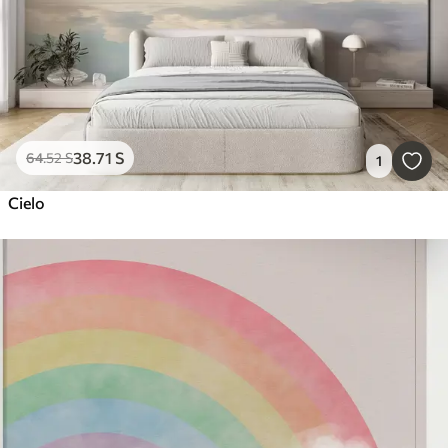
38
.71
S
64
.52
S
1
Cielo