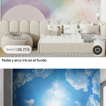
38
.71
S
64
.52
S
Nube y arco iris en el fondo