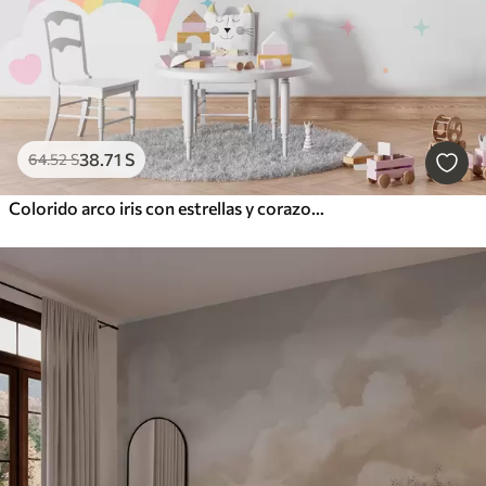
38
.71
S
64
.52
S
Colorido arco iris con estrellas y corazones al estilo escandinavo