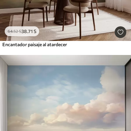
38
.71
S
64
.52
S
Encantador paisaje al atardecer