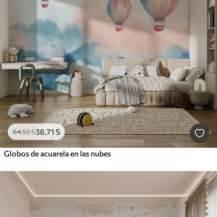
38
.71
S
64
.52
S
Globos de acuarela en las nubes