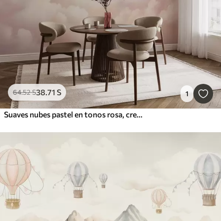
38
.71
S
64
.52
S
1
Suaves nubes pastel en tonos rosa, crema y azul