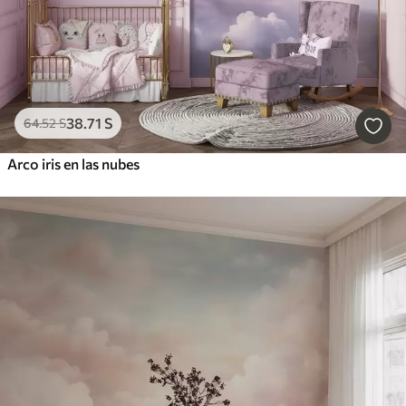
38
.71
S
64
.52
S
Arco iris en las nubes