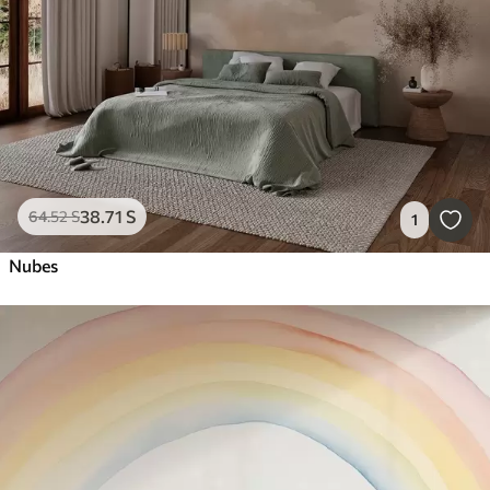
38
.71
S
64
.52
S
1
Nubes