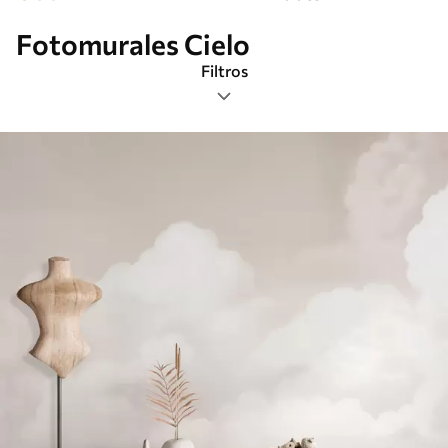
Fotomurales Cielo
Filtros
Etiquetas
Formato de imagen
Paleta de colores
Inteligente
Borrar todos los filtros