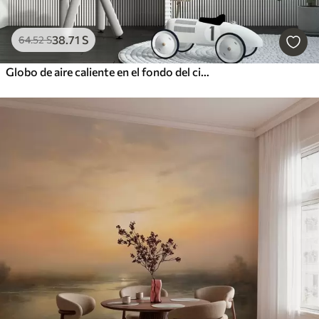
38
.71
S
64
.52
S
Globo de aire caliente en el fondo del cielo nocturno