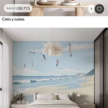
38
.71
S
64
.52
S
1
Cielo y nubes