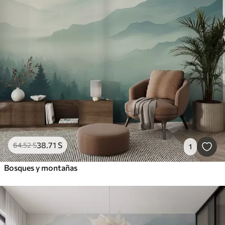
38
.71
S
64
.52
S
1
Bosques y montañas