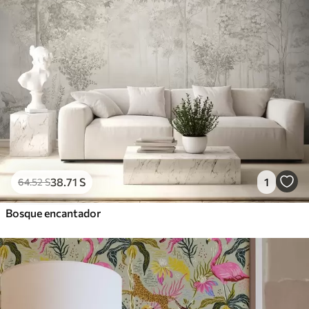
38
.71
S
1
64
.52
S
Bosque encantador