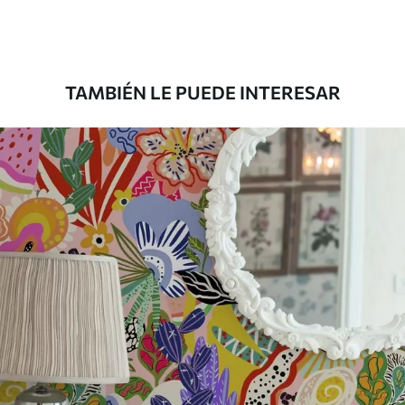
Materiales disponibles
Estándar
131
.67
79
.00
S
/m²
TAMBIÉN LE PUEDE INTERESAR
Premium
158
.33
95
.00
S
/m²
Vinilo Premium
175
.00
105
.00
S
/m²