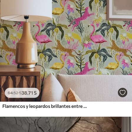
38
.71
S
64
.52
S
Flamencos y leopardos brillantes entre plantas tropicales