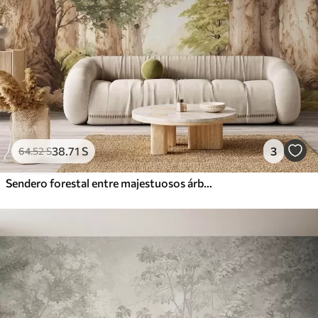
38
.71
S
3
64
.52
S
Sendero forestal entre majestuosos árboles en estilo acuarela