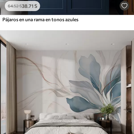
38
.71
S
64
.52
S
Pájaros en una rama en tonos azules