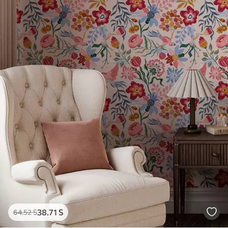
38
.71
S
64
.52
S