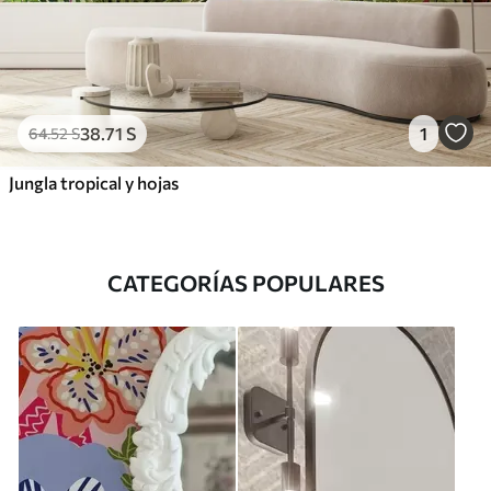
38
.71
S
1
64
.52
S
Jungla tropical y hojas
CATEGORÍAS POPULARES