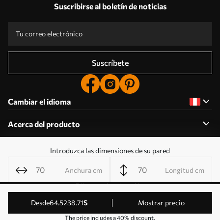
Suscribirse al boletín de noticias
Suscríbete
Cambiar el idioma
Acerca del producto
Introduzca las dimensiones de su pared
Acerca de la empresa
Anchura cm
Longitud cm
Editar permisos de cookies
© 2011-2026 Uwalls . Todos los derechos reservados.
desde
64
.52
38
.71
S
Mostrar precio
Gestionado por KLW Sp. z o.o. CIF: PL9223057591.
The price includes a 40% discount.