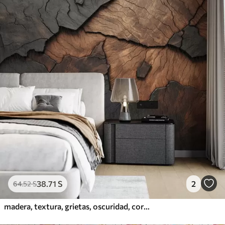
38
.71
S
2
64
.52
S
madera, textura, grietas, oscuridad, corteza, superficie