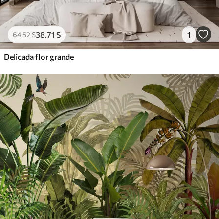
38
.71
S
1
64
.52
S
Delicada flor grande