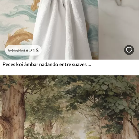
38
.71
S
64
.52
S
Peces koi ámbar nadando entre suaves olas turquesas