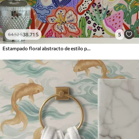
38
.71
S
5
64
.52
S
Estampado floral abstracto de estilo pop art