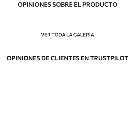
OPINIONES SOBRE EL PRODUCTO
artículo
Acabado
Semimate.
Producción
Impreso bajo pedido y entregado en
VER TODA LA GALERÍA
rollos de hasta 50 cm de ancho.
Opciones
Disponible con recubrimiento de barniz
OPINIONES DE CLIENTES EN TRUSTPILOT
adicionales
y/o adhesivo para empapelar.
Limpieza
Se puede limpiar suavemente con una
esponja suave. Los murales de pared con
recubrimiento de barniz pueden
limpiarse con agua.
Método de
Aplicación sin fisuras
aplicación