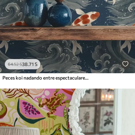
38
.71
S
64
.52
S
Peces koi nadando entre espectaculares olas oceánicas