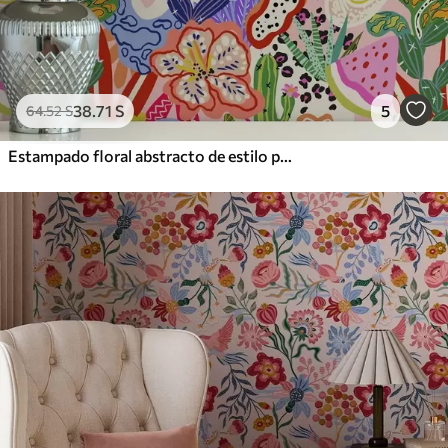
38
.71
S
5
64
.52
S
Estampado floral abstracto de estilo pop art