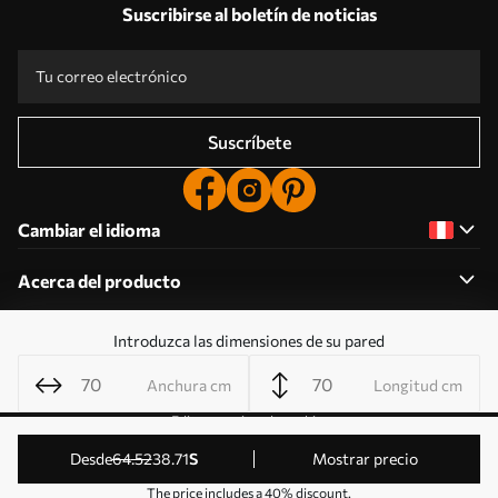
Suscribirse al boletín de noticias
Suscríbete
Cambiar el idioma
Acerca del producto
Introduzca las dimensiones de su pared
Acerca de la empresa
Anchura cm
Longitud cm
Editar permisos de cookies
© 2011-2026 Uwalls . Todos los derechos reservados.
desde
64
.52
38
.71
S
Mostrar precio
Gestionado por KLW Sp. z o.o. CIF: PL9223057591.
The price includes a 40% discount.