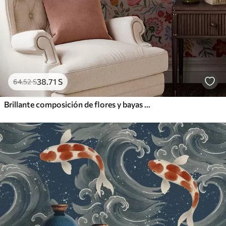
38
.71
S
64
.52
S
Brillante composición de flores y bayas con loros