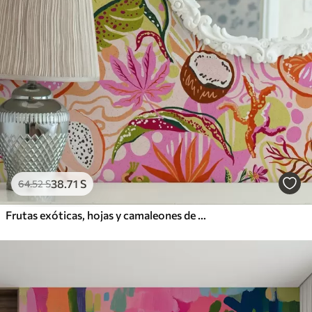
38
.71
S
64
.52
S
Frutas exóticas, hojas y camaleones de estilo tropical