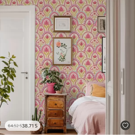
38
.71
S
64
.52
S