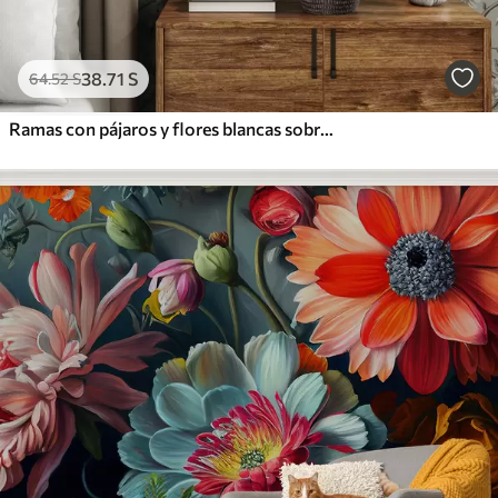
38
.71
S
64
.52
S
Ramas con pájaros y flores blancas sobre un fondo delicado