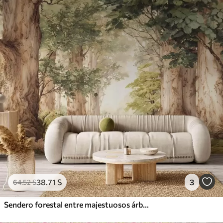
38
.71
S
3
64
.52
S
Sendero forestal entre majestuosos árboles en estilo acuarela