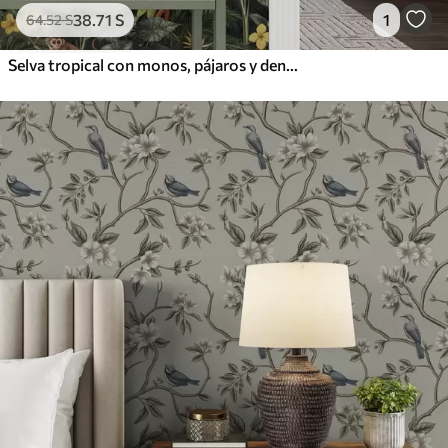
38
.71
S
1
64
.52
S
Selva tropical con monos, pájaros y denso follaje