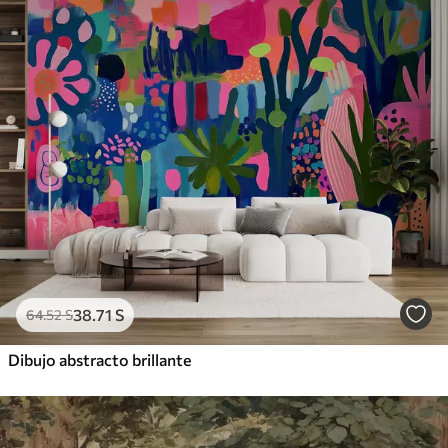
38
.71
S
64
.52
S
Dibujo abstracto brillante