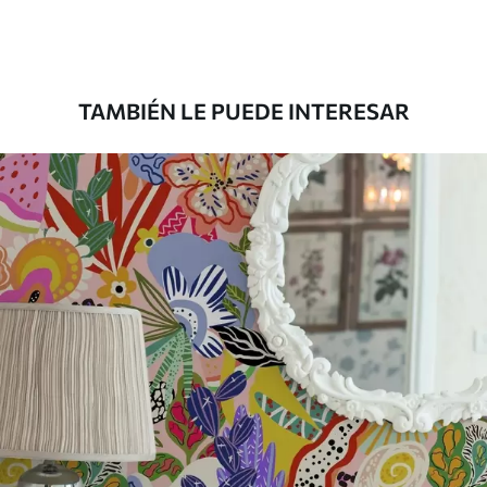
Materiales disponibles
Estándar
131
.67
79
.00
S
/m²
TAMBIÉN LE PUEDE INTERESAR
Premium
158
.33
95
.00
S
/m²
Vinilo Premium
175
.00
105
.00
S
/m²