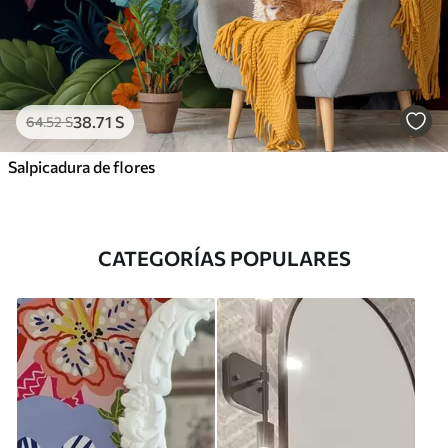
38
.71
S
64
.52
S
Salpicadura de flores
CATEGORÍAS POPULARES