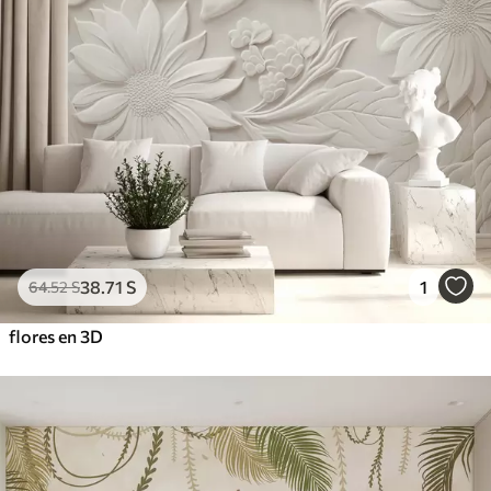
38
.71
S
1
64
.52
S
flores en 3D