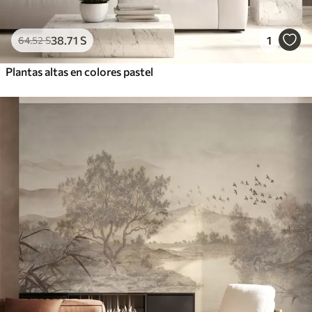
38
.71
S
1
64
.52
S
Plantas altas en colores pastel