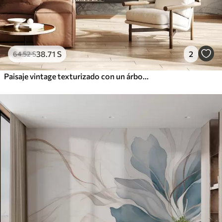
38
.71
S
2
64
.52
S
Paisaje vintage texturizado con un árbol cerca de un río y un cielo nublado, arte de la naturaleza en tonos sepia