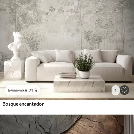
38
.71
S
1
64
.52
S
Bosque encantador