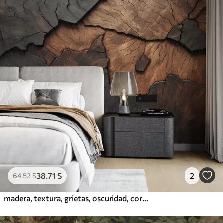
38
.71
S
2
64
.52
S
madera, textura, grietas, oscuridad, corteza, superficie