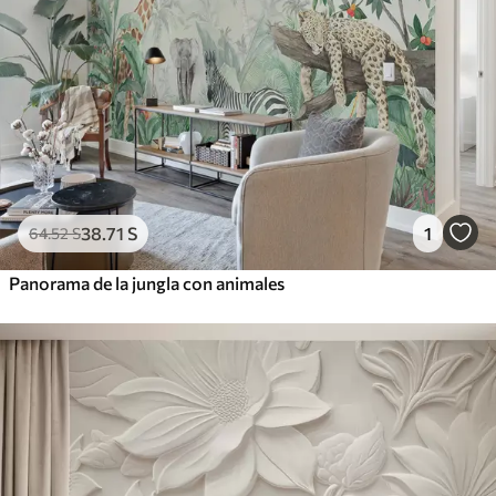
38
.71
S
1
64
.52
S
Panorama de la jungla con animales