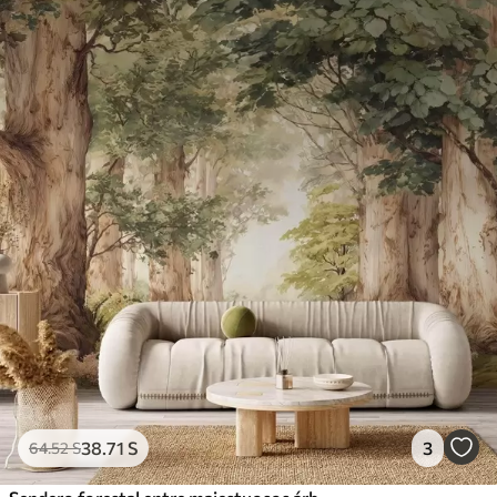
38
.71
S
3
64
.52
S