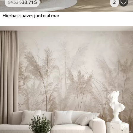
38
.71
S
2
64
.52
S
Hierbas suaves junto al mar