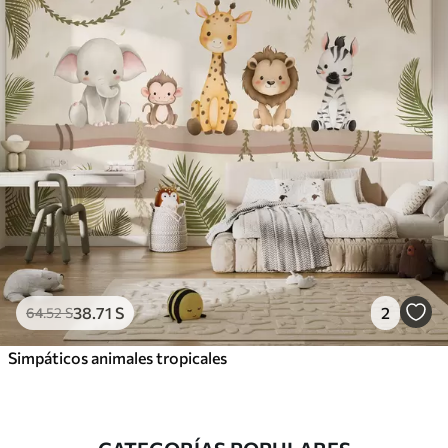
38
.71
S
2
64
.52
S
Simpáticos animales tropicales