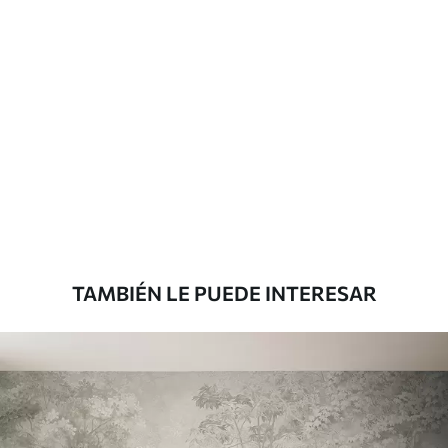
solapamiento.
Materiales disponibles
Estándar
131
.67
79
.00
S
/m²
Premium
158
.33
95
.00
S
/m²
TAMBIÉN LE PUEDE INTERESAR
Vinilo Premium
175
.00
105
.00
S
/m²