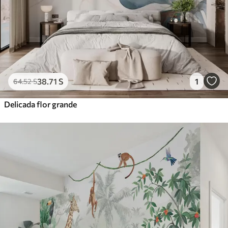
38
.71
S
1
64
.52
S
Delicada flor grande