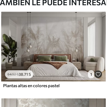
AMBIÉN LE PUEDE INTERES
38
.71
S
1
64
.52
S
Plantas altas en colores pastel