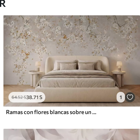
AR
38
.71
S
1
64
.52
S
Ramas con flores blancas sobre un fondo beige suave.