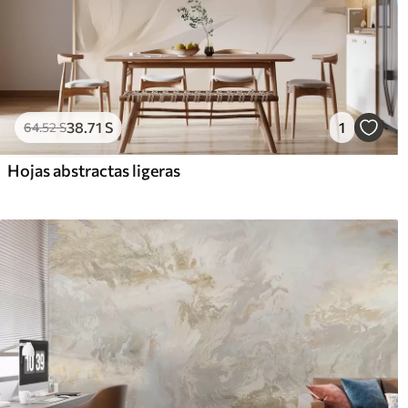
38
.71
S
1
64
.52
S
Hojas abstractas ligeras