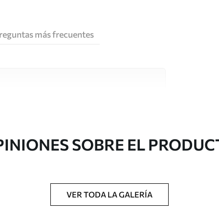
reguntas más frecuentes
e alta calidad, cada uno de ellos adecuado para
 diferentes. Más información a continuación
sonalización.
PINIONES SOBRE EL PRODUC
VER TODA LA GALERÍA
gado en rollos de hasta 50 cm de ancho.