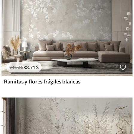
38
.71
S
64
.52
S
Ramitas y flores frágiles blancas