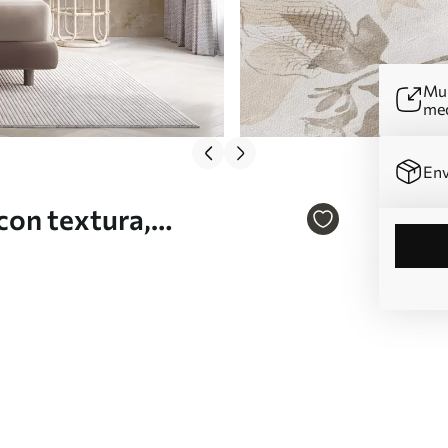
Mur
me
Env
con textura,
y hojas de jardín en
l beige y sepia Nr.