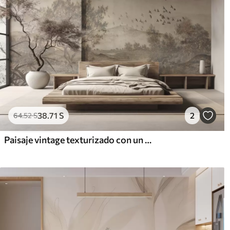
38
.71
S
2
64
.52
S
Paisaje vintage texturizado con un árbol cerca de un río y un cielo nublado, arte de la naturaleza en tonos sepia