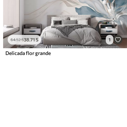
38
.71
S
1
64
.52
S
Delicada flor grande