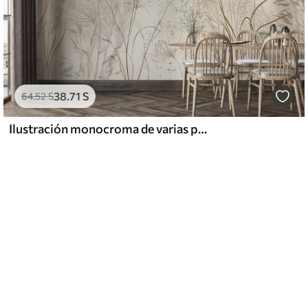
38
.71
S
64
.52
S
Ilustración monocroma de varias plantas y espiguillas de color beige con líneas y texturas delicadas y tenues