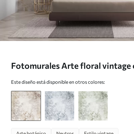
Fotomurales Arte floral vintage 
ilustraciones de delicadas flores 
Este diseño está disponible en otros colores:
estilo dibujo, suaves tonos paste
w09402
Arte botánico
Neutros
Estilo vintage