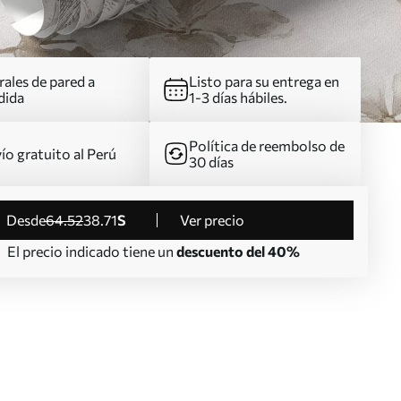
ales de pared a
Listo para su entrega en
dida
1-3 días hábiles.
Política de reembolso de
ío gratuito al Perú
30 días
desde
64
.52
38
.71
S
Ver precio
El precio indicado tiene un
descuento del 40%