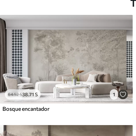
T
38
.71
S
1
64
.52
S
Bosque encantador