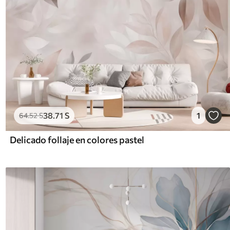
38
.71
S
1
64
.52
S
Delicado follaje en colores pastel