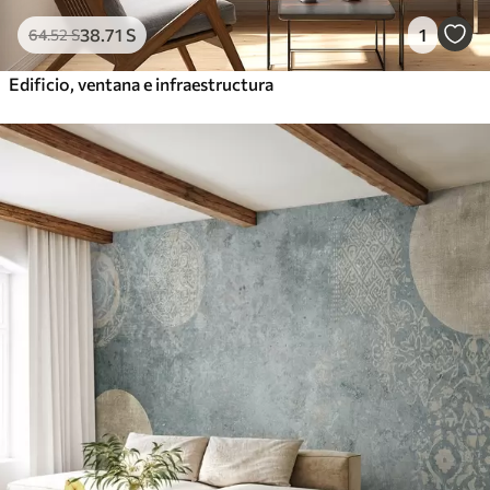
38
.71
S
1
64
.52
S
Edificio, ventana e infraestructura