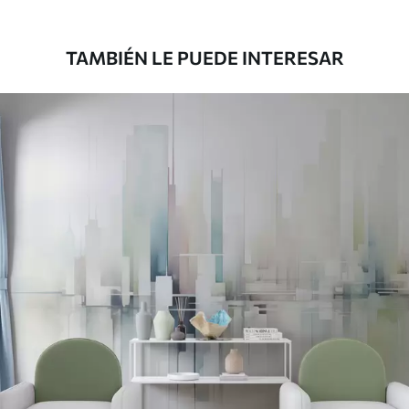
158
.33
95
.00
S
/m²
TAMBIÉN LE PUEDE INTERESAR
Vinilo Premium
175
.00
105
.00
S
/m²