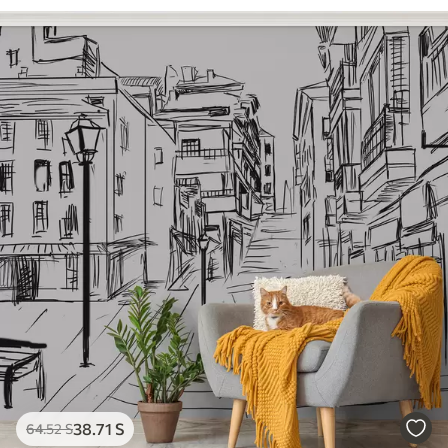
38
.71
S
64
.52
S