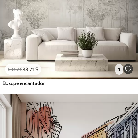
38
.71
S
1
64
.52
S
Bosque encantador