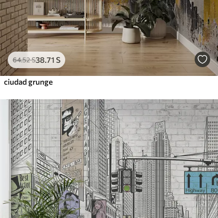
38
.71
S
64
.52
S
ciudad grunge