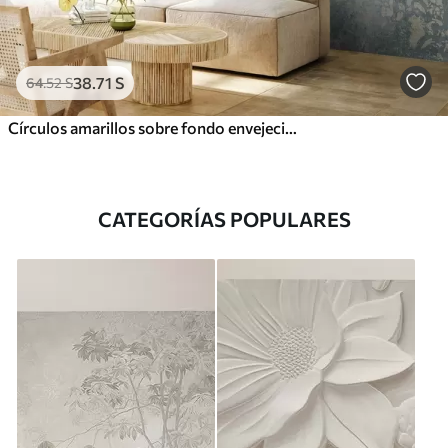
38
.71
S
64
.52
S
Círculos amarillos sobre fondo envejecido
CATEGORÍAS POPULARES