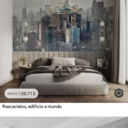
38
.71
S
64
.52
S
Rascacielos, edificio e mundo