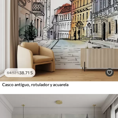
38
.71
S
64
.52
S
Casco antiguo, rotulador y acuarela