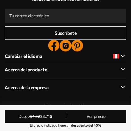
Suscríbete
Cambiar el idioma
Acerca del producto
Acerca de la empresa
Editar permisos de cookies
© 2011-2026 Uwalls . Todos los derechos reservados.
desde
64
.52
38
.71
S
Ver precio
Gestionado por KLW Sp. z o.o. CIF: PL9223057591.
El precio indicado tiene un
descuento del 40%