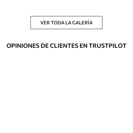
y/o adhesivo para empapelar.
Limpieza
Se puede limpiar suavemente con una
esponja suave. Los murales de pared con
VER TODA LA GALERÍA
recubrimiento de barniz pueden
limpiarse con agua.
OPINIONES DE CLIENTES EN TRUSTPILOT
Método de
Hasta 360 cm de altura: aplicación sin
aplicación
juntas.
Más de 360 cm de altura: aplicación con
solapamiento.
Materiales disponibles
Estándar
131
.67
79
.00
S
/m²
Premium