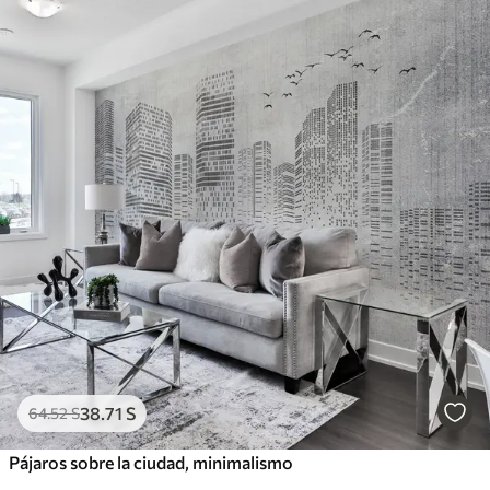
38
.71
S
64
.52
S
Pájaros sobre la ciudad, minimalismo