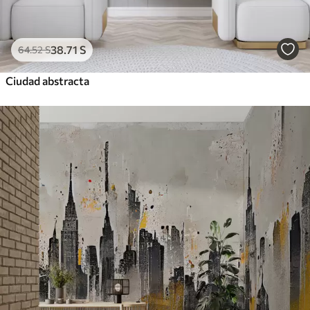
38
.71
S
64
.52
S
Ciudad abstracta