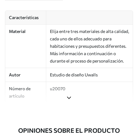
Características
Material
Elija entre tres materiales de alta calidad,
cada uno de ellos adecuado para
habitaciones y presupuestos diferentes.
Más información a continuación o
durante el proceso de personalización.
Autor
Estudio de diseño Uwalls
Número de
u20070
artículo
Producción
Impreso bajo pedido y entregado en
rollos de hasta 50 cm de ancho.
OPINIONES SOBRE EL PRODUCTO
Adicionalmente
Disponible con recubrimiento de barniz