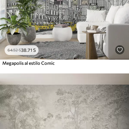
38
.71
S
64
.52
S
Megapolis al estilo Comic