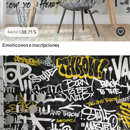
38
.71
S
64
.52
S
Emoticonos e inscripciones