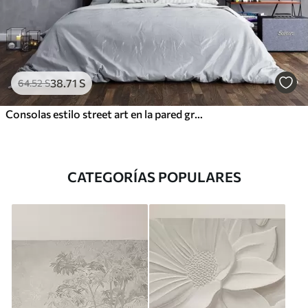
38
.71
S
64
.52
S
Consolas estilo street art en la pared grunge
CATEGORÍAS POPULARES