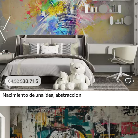
38
.71
S
64
.52
S
Nacimiento de una idea, abstracción