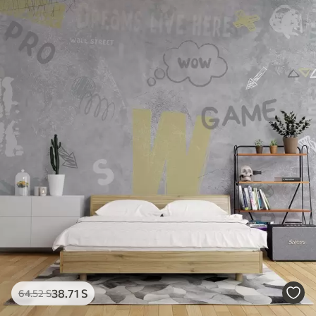
38
.71
S
64
.52
S