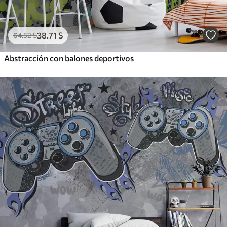
38
.71
S
64
.52
S
Abstracción con balones deportivos