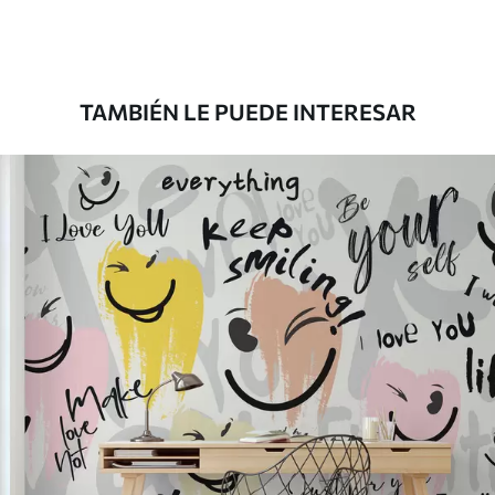
Premium
158
.33
95
.00
S
/m²
TAMBIÉN LE PUEDE INTERESAR
Vinilo Premium
175
.00
105
.00
S
/m²