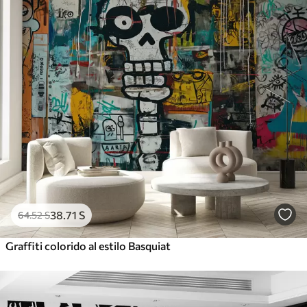
38
.71
S
64
.52
S
Graffiti colorido al estilo Basquiat