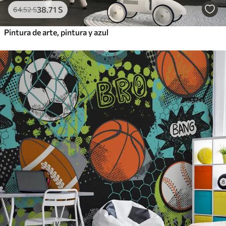
38
.71
S
64
.52
S
Pintura de arte, pintura y azul