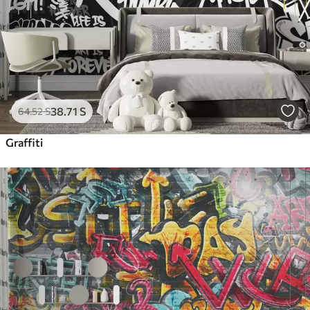
38
.71
S
64
.52
S
Graffiti