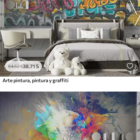
38
.71
S
64
.52
S
Arte pintura, pintura y graffiti