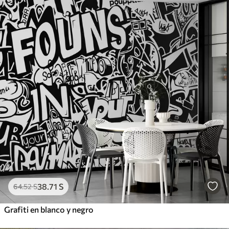
38
.71
S
64
.52
S
Grafiti en blanco y negro