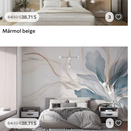
38
.71
S
3
64
.52
S
Mármol beige
38
.71
S
1
64
.52
S