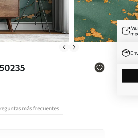
Mur
me
Env
u50235
reguntas más frecuentes