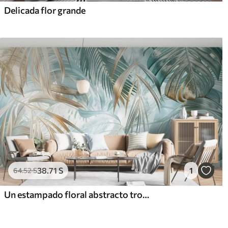
Delicada flor grande
38
.71
S
1
64
.52
S
Un estampado floral abstracto tropical con grandes hojas de palmera en tonos azules y beige crea un ambiente exuberante