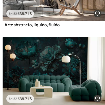
38
.71
S
64
.52
S
Arte abstracto, líquido, fluido
38
.71
S
64
.52
S