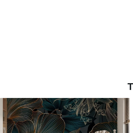
Método de aplicación
Hasta 360 cm de altura: apli
Más de 360 cm de altura: ap
Materiales disponibles
Estándar
Premium
131
.67
158
.33
79
.00
S
/m²
95
.00
S
/m²
T