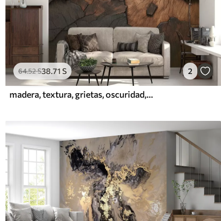
38
.71
S
2
64
.52
S
madera, textura, grietas, oscuridad, corteza, superficie