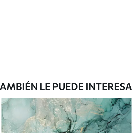
cación sin juntas.
licación con solapamiento.
Vinilo Premium
175
.00
105
.00
S
/m²
AMBIÉN LE PUEDE INTERES