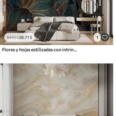
38
.71
S
1
64
.52
S
Flores y hojas estilizadas con intrincadas líneas en tonos verde azulado y amarillo sobre fondo oscuro