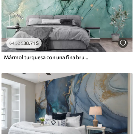
38
.71
S
64
.52
S
Mármol turquesa con una fina bruma