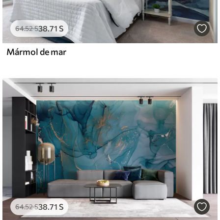
38
.71
S
64
.52
S
Mármol de mar
38
.71
S
64
.52
S