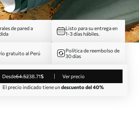
ales de pared a
Listo para su entrega en
dida
1-3 días hábiles.
Política de reembolso de
ío gratuito al Perú
30 días
desde
64
.52
38
.71
S
Ver precio
El precio indicado tiene un
descuento del 40%