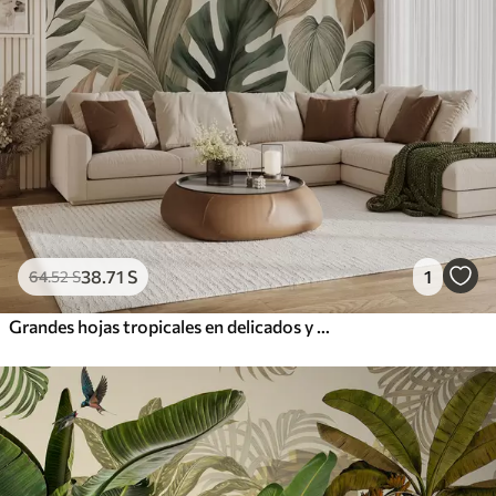
38
.71
S
1
64
.52
S
Grandes hojas tropicales en delicados y sobrios tonos pastel