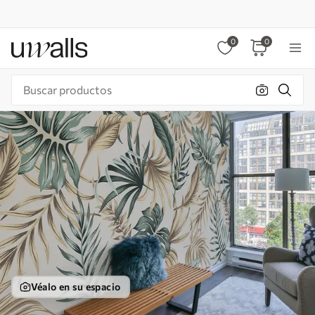
0
0
Véalo en su espacio