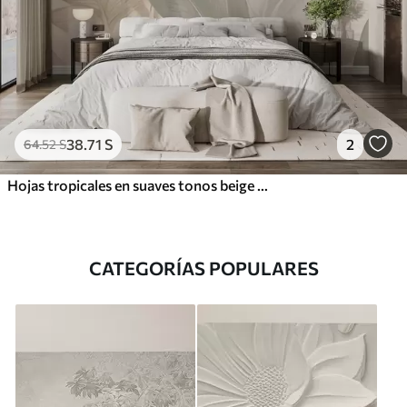
38
.71
S
2
64
.52
S
Hojas tropicales en suaves tonos beige y verde, con efecto acuarela y suaves transiciones de color
CATEGORÍAS POPULARES