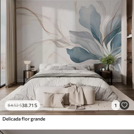
38
.71
S
1
64
.52
S
Delicada flor grande