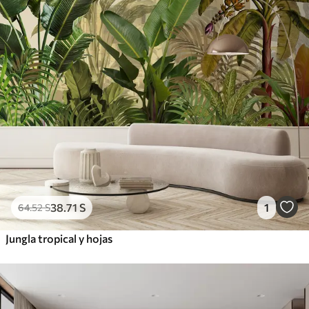
38
.71
S
1
64
.52
S
Jungla tropical y hojas