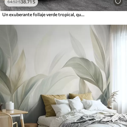
38
.71
S
64
.52
S
Un exuberante follaje verde tropical, que incluye hojas de palmera, helechos y otras plantas exóticas de colores verde oscuro y naranja