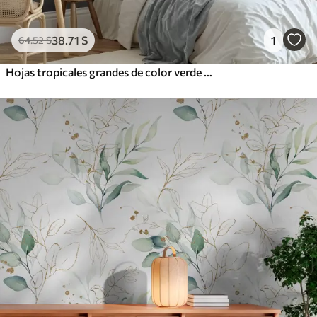
38
.71
S
1
64
.52
S
Hojas tropicales grandes de color verde pálido con tonos suaves y pasteles, obra de arte con textura