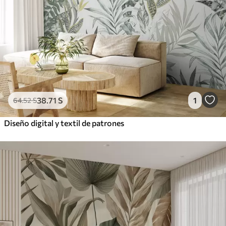
38
.71
S
1
64
.52
S
Diseño digital y textil de patrones