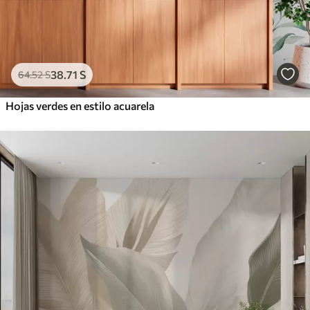
38
.71
S
64
.52
S
Hojas verdes en estilo acuarela