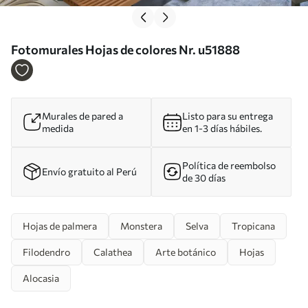
Fotomurales Hojas de colores Nr. u51888
Murales de pared a
Listo para su entrega
medida
en 1-3 días hábiles.
Política de reembolso
Envío gratuito al Perú
de 30 días
Hojas de palmera
Monstera
Selva
Tropicana
Filodendro
Calathea
Arte botánico
Hojas
Alocasia