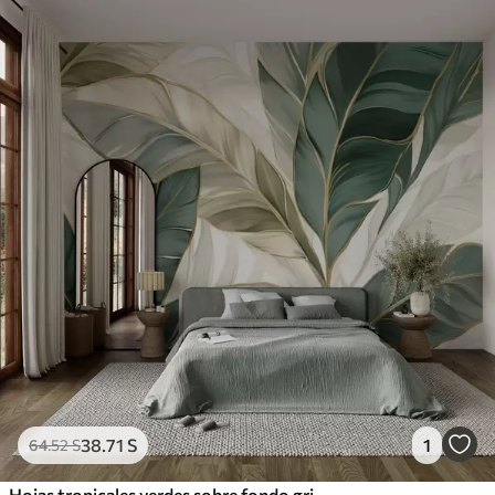
38
.71
S
1
64
.52
S
Hojas tropicales verdes sobre fondo gris y blanco