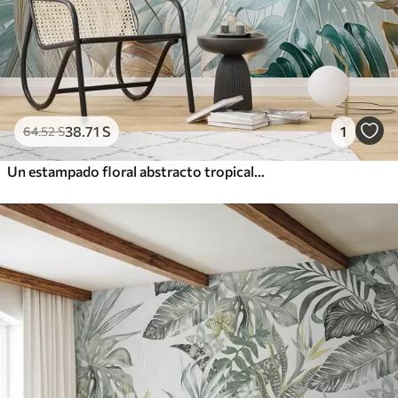
38
.71
S
1
64
.52
S
Un estampado floral abstracto tropical con grandes hojas de palmera en tonos azules y beige crea un ambiente exuberante