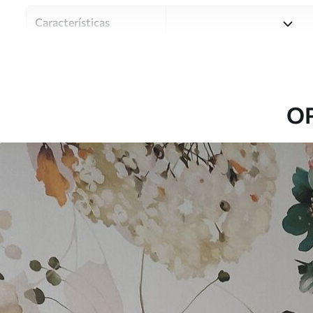
Características
Material
Elija entre tres materiales d
habitaciones y presupuestos
o durante el proceso de per
O
Autor
Estudio de diseño Uwalls
Número de artículo
u59610
Producción
Impreso bajo pedido y entre
Adicionalmente
Disponible con recubrimient
Limpieza
Se puede limpiar suavemente
con recubrimiento de barniz
Método de aplicación
Hasta 360 cm de altura: apli