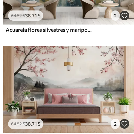
38
.71
S
2
64
.52
S
Acuarela flores silvestres y mariposas
38
.71
S
2
64
.52
S