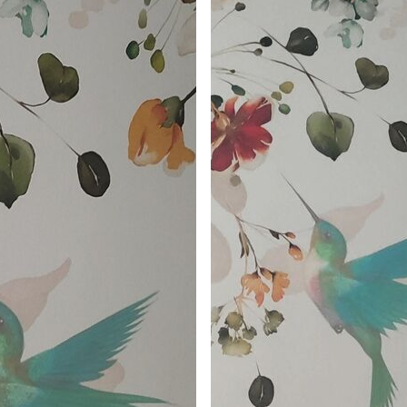
licación con solapamiento.
Vinilo Premium
175
.00
105
.00
S
/m²