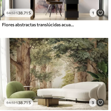
38
.71
S
1
64
.52
S
Flores abstractas translúcidas acuarela líquida
38
.71
S
3
64
.52
S