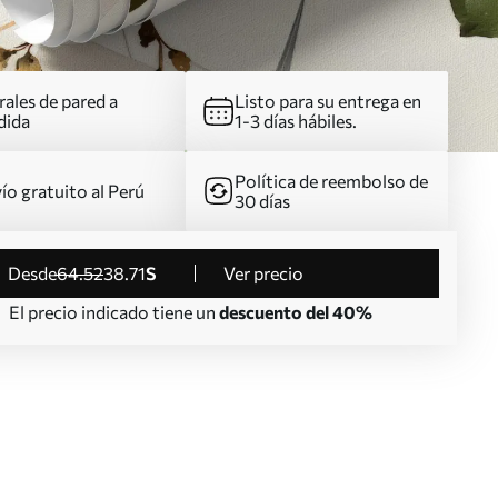
ales de pared a
Listo para su entrega en
dida
1-3 días hábiles.
Política de reembolso de
ío gratuito al Perú
30 días
desde
64
.52
38
.71
S
Ver precio
El precio indicado tiene un
descuento del 40%