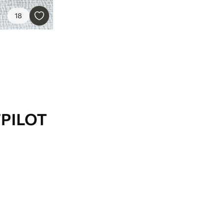
18
TPILOT