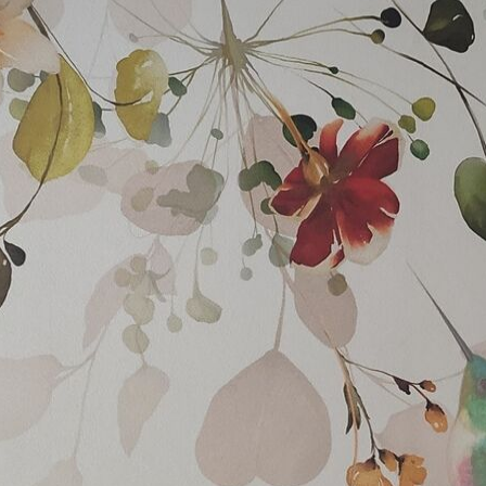
Más de 360 cm de altura: ap
Materiales disponibles
Estándar
Premium
131
.67
158
.33
79
.00
S
/m²
95
.00
S
/m²