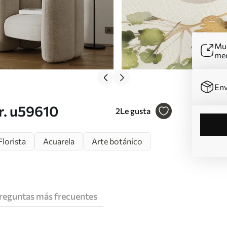
Mur
me
Env
Nr. u59610
2
Le gusta
Florista
Acuarela
Arte botánico
reguntas más frecuentes