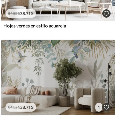
38
.71
S
64
.52
S
Hojas verdes en estilo acuarela
38
.71
S
1
64
.52
S