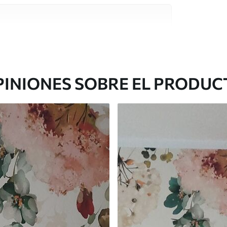
e alta calidad, cada uno de ellos adecuado para
 diferentes. Más información a continuación
sonalización.
PINIONES SOBRE EL PRODUC
gado en rollos de hasta 50 cm de ancho.
o de barniz y/o adhesivo para empapelar.
 con una esponja suave. Los murales de pared
 pueden limpiarse con agua.
cación sin juntas.