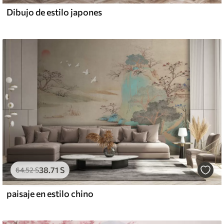
Dibujo de estilo japones
38
.71
S
64
.52
S
paisaje en estilo chino