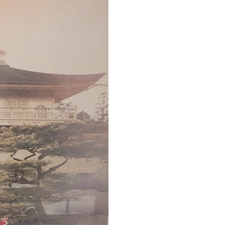
cación sin juntas.
licación con solapamiento.
Vinilo Premium
175
.00
105
.00
S
/m²