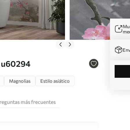
Mur
me
Env
. u60294
Magnolias
Estilo asiático
reguntas más frecuentes