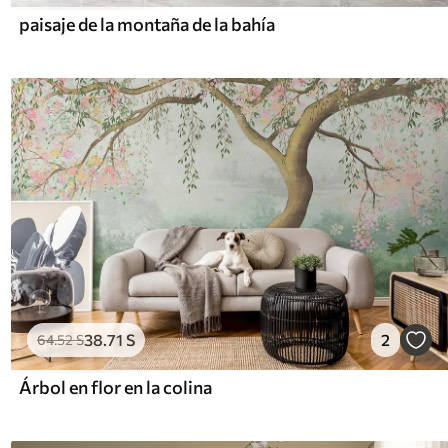
paisaje de la montaña de la bahía
38
.71
S
2
64
.52
S
Árbol en flor en la colina