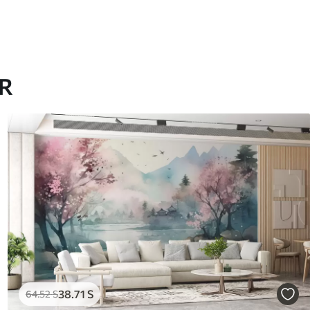
AR
38
.71
S
64
.52
S