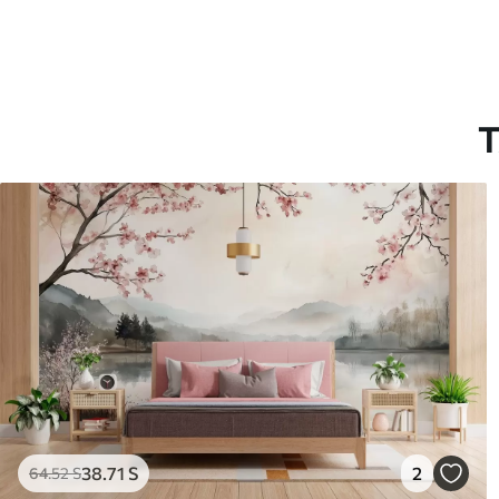
T
38
.71
S
2
64
.52
S