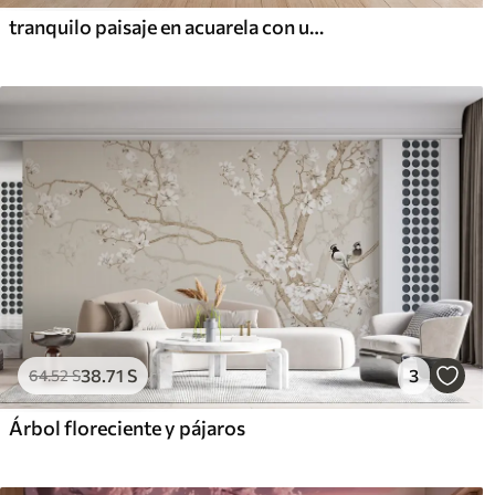
tranquilo paisaje en acuarela con un lago y un árbol en flor
38
.71
S
3
64
.52
S
Árbol floreciente y pájaros