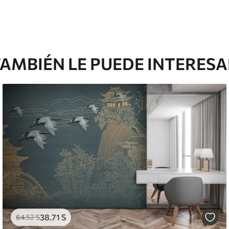
AMBIÉN LE PUEDE INTERES
38
.71
S
64
.52
S