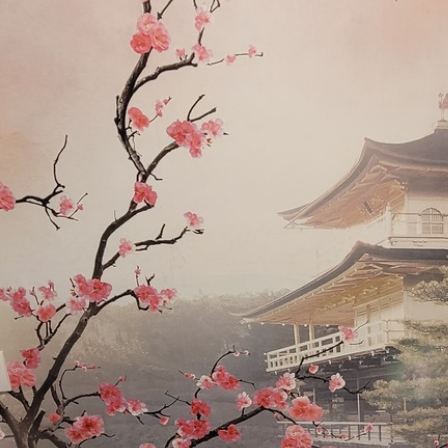
Método de aplicación
Hasta 360 cm de altura: apli
Más de 360 cm de altura: ap
Materiales disponibles
Estándar
Premium
131
.67
158
.33
79
.00
S
/m²
95
.00
S
/m²