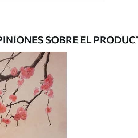
e alta calidad, cada uno de ellos adecuado para
 diferentes. Más información a continuación
sonalización.
PINIONES SOBRE EL PRODUC
gado en rollos de hasta 50 cm de ancho.
o de barniz y/o adhesivo para empapelar.
 con una esponja suave. Los murales de pared
 pueden limpiarse con agua.