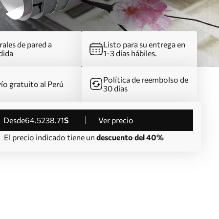
ales de pared a
Listo para su entrega en
dida
1-3 días hábiles.
Política de reembolso de
ío gratuito al Perú
30 días
desde
64
.52
38
.71
S
Ver precio
El precio indicado tiene un
descuento del 40%