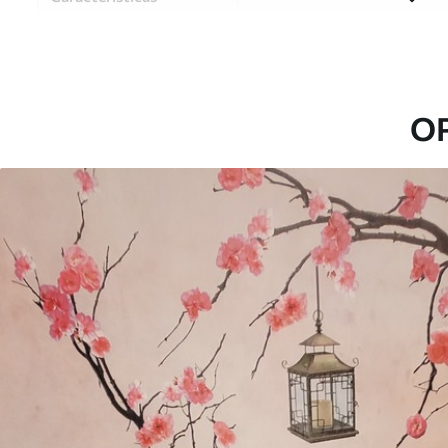
Material
Elija entre tres materiales d
habitaciones y presupuestos
o durante el proceso de per
O
Autor
Estudio de diseño Uwalls
Número de artículo
u60294
Superficie
Semimate.
Producción
Impreso bajo pedido y entre
Adicionalmente
Disponible con recubrimient
Limpieza
Se puede limpiar suavemente
con recubrimiento de barniz