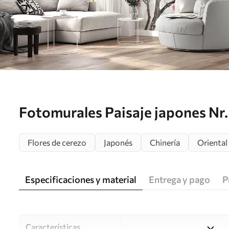
Fotomurales Paisaje japones Nr
Flores de cerezo
Japonés
Chinería
Oriental
Especificaciones y material
Entrega y pago
P
Características