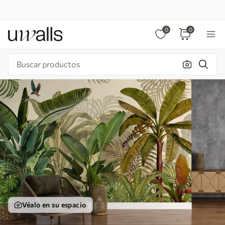
0
0
Véalo en su espacio