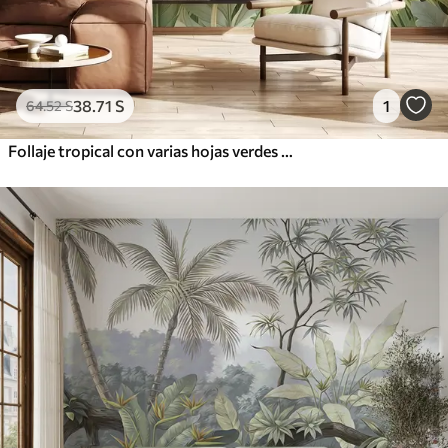
38
.71
S
1
64
.52
S
Follaje tropical con varias hojas verdes grandes, incluidas hojas de plátano, hojas de palmera y otras especies de plantas exóticas