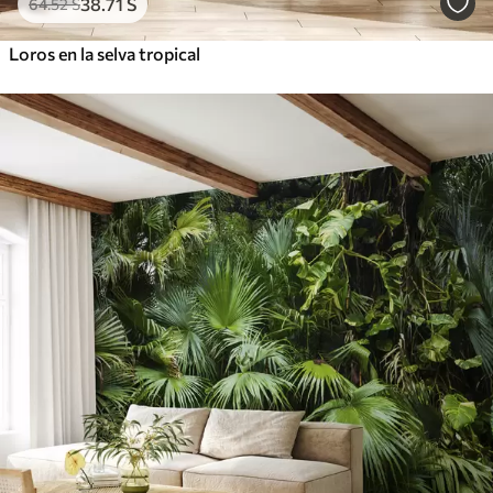
38
.71
S
64
.52
S
Loros en la selva tropical