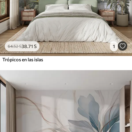
38
.71
S
1
64
.52
S
Trópicos en las islas