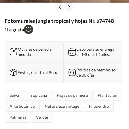
Fotomurales Jungla tropical y hojas Nr. u74748
1
Le gusta
Murales de pared a
Listo para su entrega
medida
en 1-3 días hábiles.
Política de reembolso
Envío gratuito al Perú
de 30 días
Selva
Tropicana
Hojas de palmera
Plantación
Arte botánico
Naturaleza vintage
Filodendro
Palmeras
Verdes