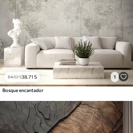
38
.71
S
1
64
.52
S
Bosque encantador