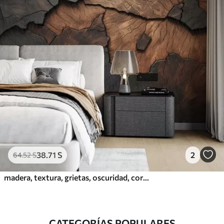
38
.71
S
2
64
.52
S
madera, textura, grietas, oscuridad, corteza, superficie
CATEGORÍAS POPULARES