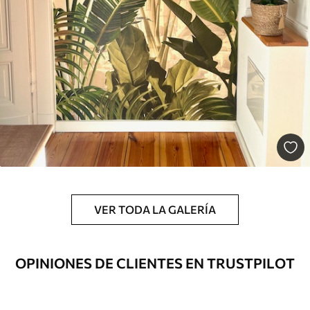
Estándar
131
.67
79
.00
S
/m²
Premium
158
.33
95
.00
S
/m²
Vinilo Premium
175
.00
105
.00
S
/m²
VER TODA LA GALERÍA
OPINIONES DE CLIENTES EN TRUSTPILOT