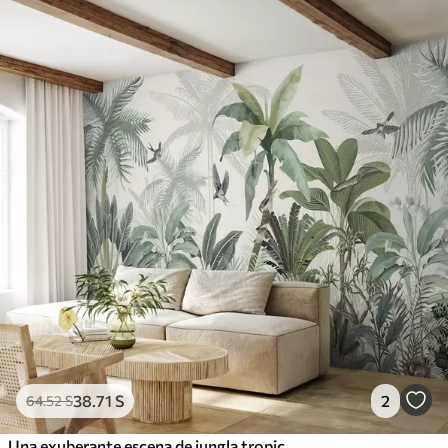
38
.71
S
2
64
.52
S
Una exuberante escena de jungla tropical con varias palmeras, hojas grandes y flores coloridas en primer plano