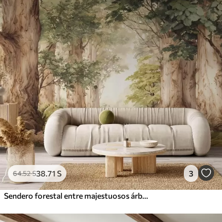
38
.71
S
3
64
.52
S
Sendero forestal entre majestuosos árboles en estilo acuarela