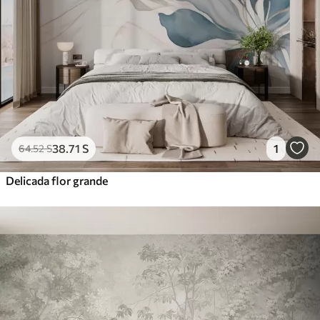
38
.71
S
1
64
.52
S
Delicada flor grande