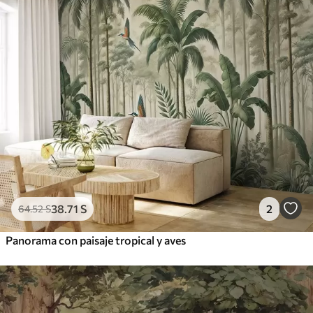
38
.71
S
2
64
.52
S
Panorama con paisaje tropical y aves