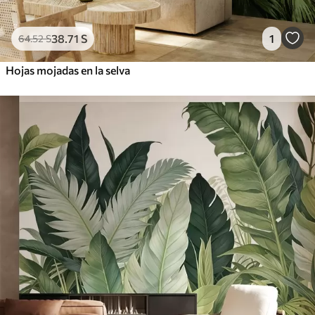
38
.71
S
1
64
.52
S
Hojas mojadas en la selva