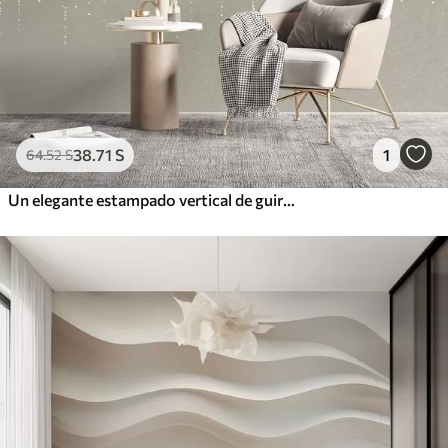
38
.71
S
1
64
.52
S
Un elegante estampado vertical de guirnaldas punteadas sobre un fondo de textura beige, que crea una sensación de profundidad y movimiento