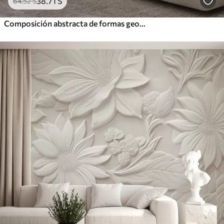
38
.71
S
64
.52
S
Composición abstracta de formas geométricas de color beige