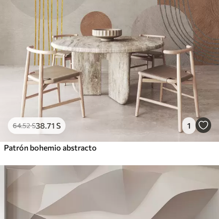
38
.71
S
1
64
.52
S
Patrón bohemio abstracto