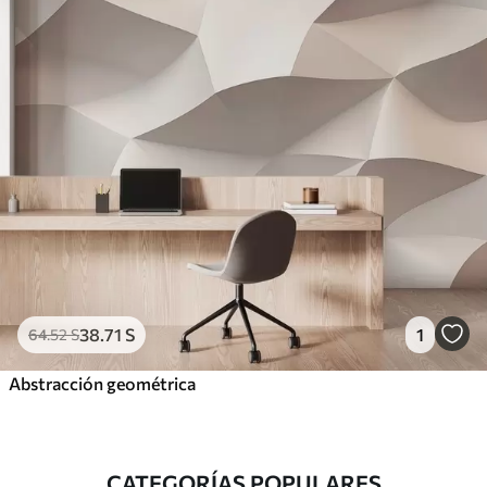
38
.71
S
1
64
.52
S
Abstracción geométrica
CATEGORÍAS POPULARES