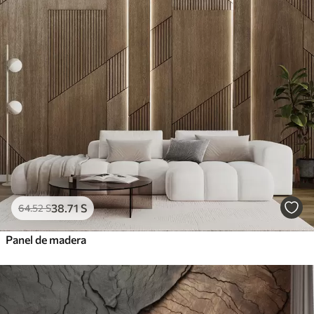
38
.71
S
64
.52
S
Panel de madera