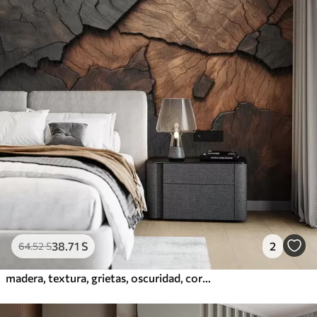
38
.71
S
2
64
.52
S
madera, textura, grietas, oscuridad, corteza, superficie