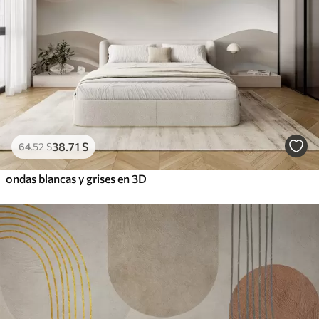
38
.71
S
64
.52
S
ondas blancas y grises en 3D