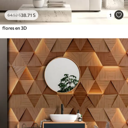
38
.71
S
1
64
.52
S
flores en 3D