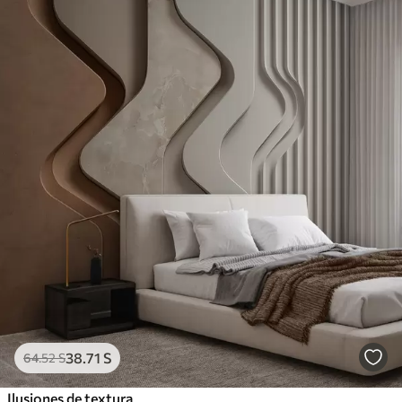
38
.71
S
64
.52
S
Ilusiones de textura