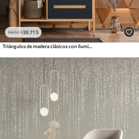
38
.71
S
64
.52
S
Triángulos de madera clásicos con iluminación 3D