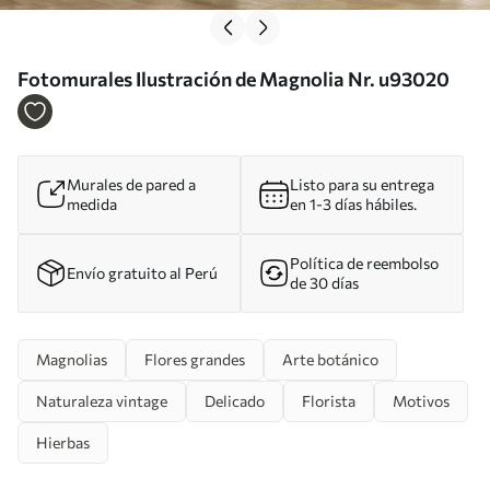
Fotomurales Ilustración de Magnolia Nr. u93020
Murales de pared a
Listo para su entrega
medida
en 1-3 días hábiles.
Política de reembolso
Envío gratuito al Perú
de 30 días
Magnolias
Flores grandes
Arte botánico
Naturaleza vintage
Delicado
Florista
Motivos
Hierbas