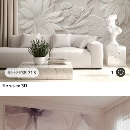
38
.71
S
1
64
.52
S
flores en 3D