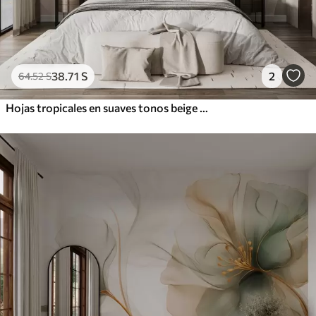
38
.71
S
2
64
.52
S
Hojas tropicales en suaves tonos beige y verde, con efecto acuarela y suaves transiciones de color