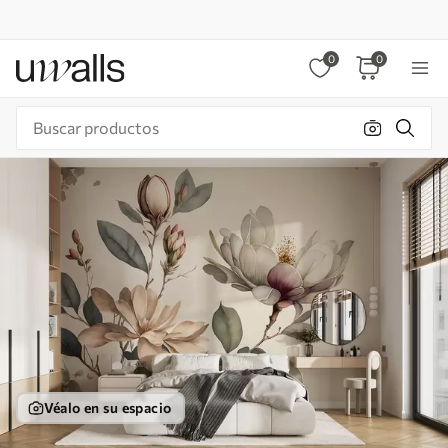
0
0
Véalo en su espacio