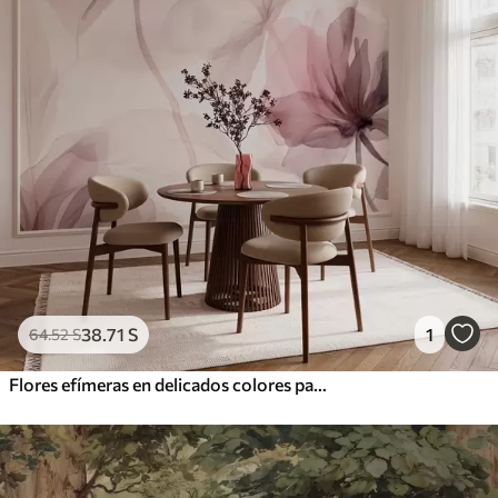
38
.71
S
1
64
.52
S
Flores efímeras en delicados colores pastel