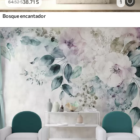
38
.71
S
1
64
.52
S
Bosque encantador