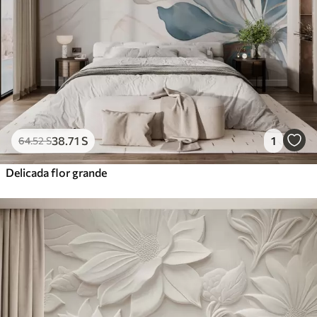
38
.71
S
1
64
.52
S
Delicada flor grande