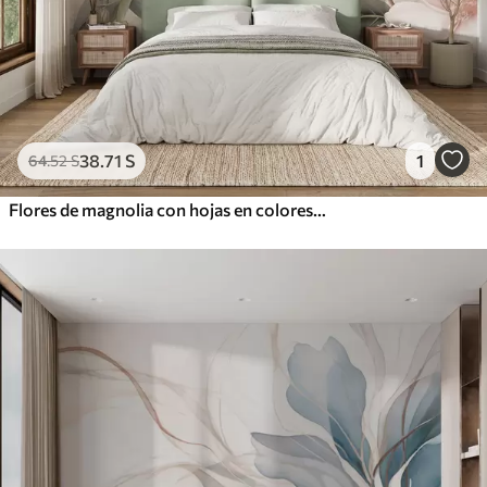
38
.71
S
1
64
.52
S
Flores de magnolia con hojas en colores pastel, blanco, rosa y verde, suaves, delicadas, estilo acuarela