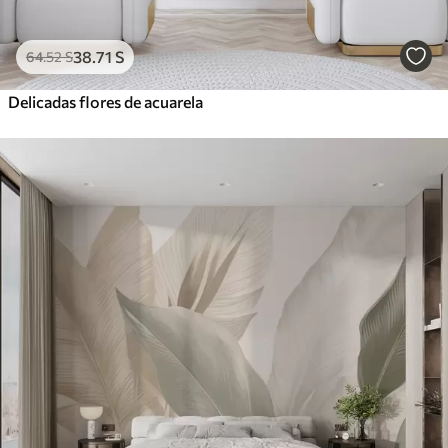
38
.71
S
64
.52
S
Delicadas flores de acuarela