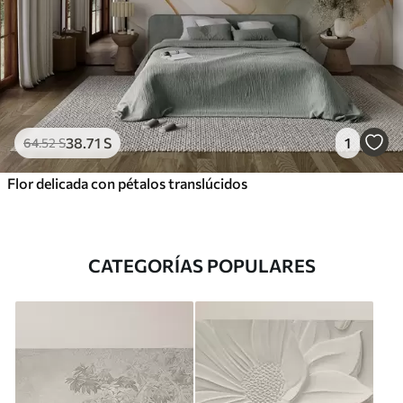
38
.71
S
1
64
.52
S
Flor delicada con pétalos translúcidos
CATEGORÍAS POPULARES