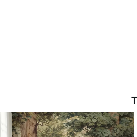
Más de 360 cm de altura: ap
Materiales disponibles
Estándar
Premium
131
.67
158
.33
79
.00
S
/m²
95
.00
S
/m²
T