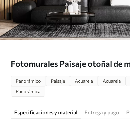
Fotomurales Paisaje otoñal de 
nieve en los picos Nr. u94782
Panorámico
Paisaje
Acuarela
Acuarela
Panorámica
Especificaciones y material
Entrega y pago
P