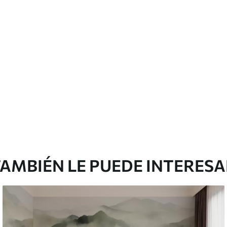
licación con solapamiento.
Vinilo Premium
175
.00
105
.00
S
/m²
AMBIÉN LE PUEDE INTERES