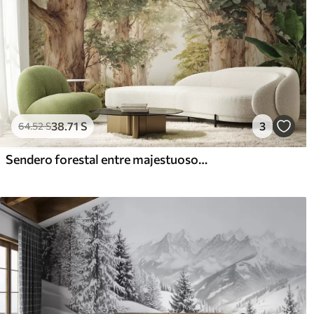
38
.71
S
3
64
.52
S
Sendero forestal entre majestuosos árboles en estilo acuarela