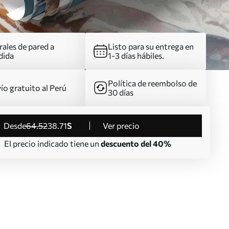
ales de pared a
Listo para su entrega en
dida
1-3 días hábiles.
Política de reembolso de
ío gratuito al Perú
30 días
desde
64
.52
38
.71
S
Ver precio
El precio indicado tiene un
descuento del 40%