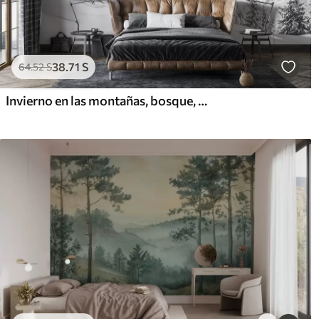
38
.71
S
64
.52
S
Invierno en las montañas, bosque, Alpes, dibujo a lápiz, paisajes de naturaleza