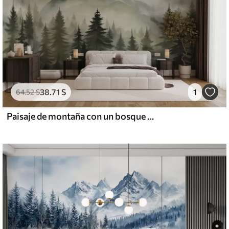
38
.71
S
1
64
.52
S
Paisaje de montaña con un bosque de pinos y montañas en capas durante el amanecer con niebla ligera acuarela imitación arte