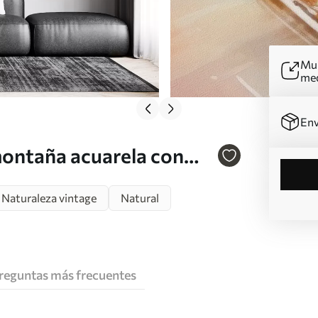
Mur
me
Env
montaña acuarela con
Naturaleza vintage
Natural
reguntas más frecuentes