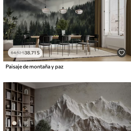
38
.71
S
64
.52
S
Paisaje de montaña y paz