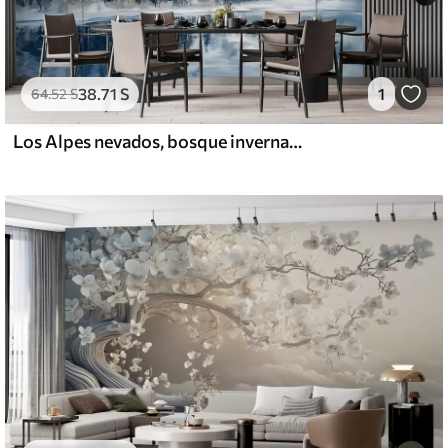
38
.71
S
1
64
.52
S
Los Alpes nevados, bosque invernal, lago helado, paleta de colores azules