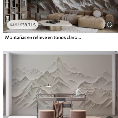
38
.71
S
64
.52
S
Montañas en relieve en tonos claros con textura