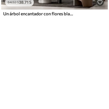
38
.71
S
64
.52
S
Un árbol encantador con flores blancas contra el fondo de nubes en un estilo interesante en delicados colores cálidos