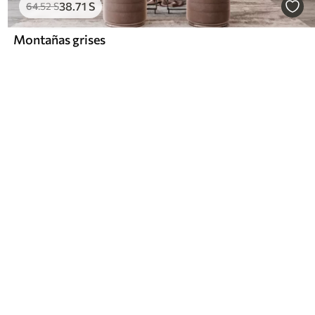
38
.71
S
64
.52
S
Montañas grises