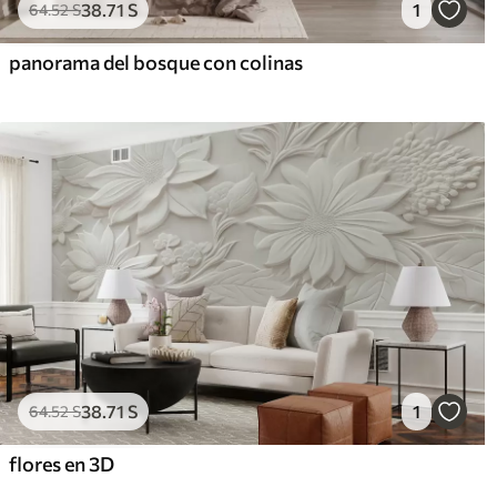
38
.71
S
1
64
.52
S
panorama del bosque con colinas
38
.71
S
1
64
.52
S
flores en 3D