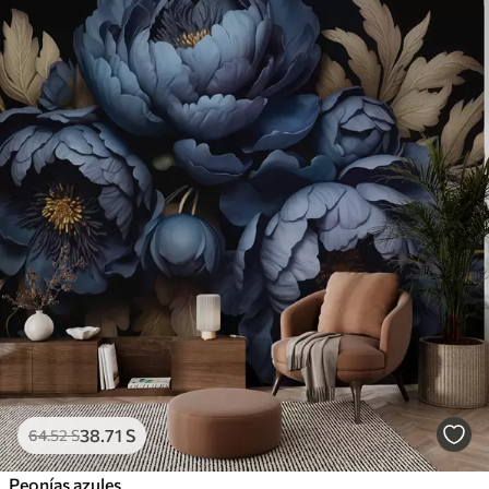
38
.71
S
64
.52
S
Peonías azules