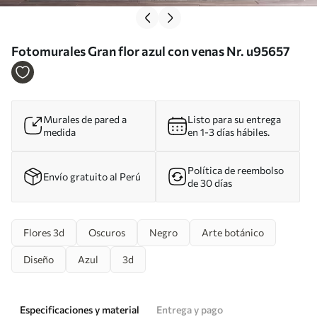
Fotomurales Gran flor azul con venas Nr. u95657
Murales de pared a
Listo para su entrega
medida
en 1-3 días hábiles.
Política de reembolso
Envío gratuito al Perú
de 30 días
Flores 3d
Oscuros
Negro
Arte botánico
Diseño
Azul
3d
Especificaciones y material
Entrega y pago