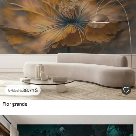
38
.71
S
64
.52
S
Flor grande