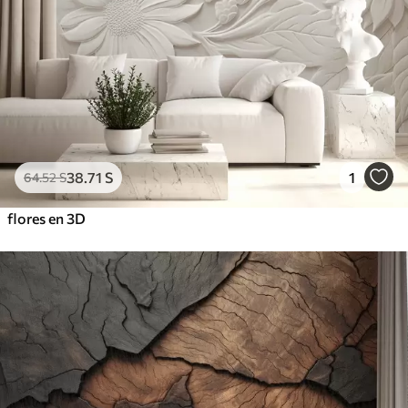
38
.71
S
1
64
.52
S
flores en 3D