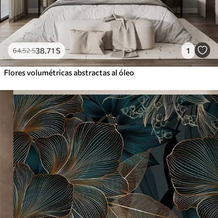
38
.71
S
1
64
.52
S
Flores volumétricas abstractas al óleo