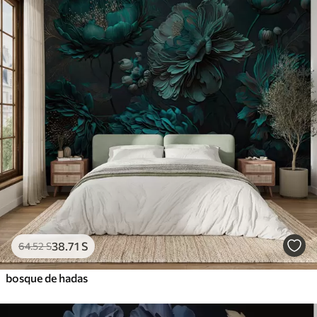
38
.71
S
64
.52
S
bosque de hadas