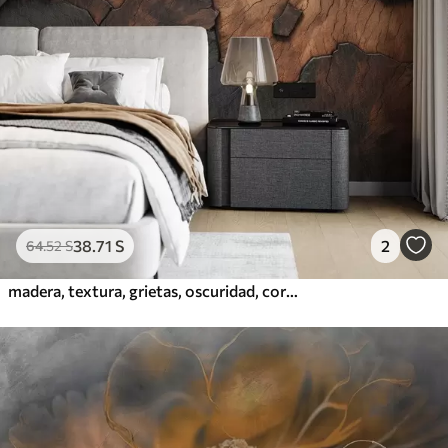
38
.71
S
2
64
.52
S
madera, textura, grietas, oscuridad, corteza, superficie