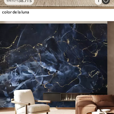
38
.71
S
1
64
.52
S
color de la luna