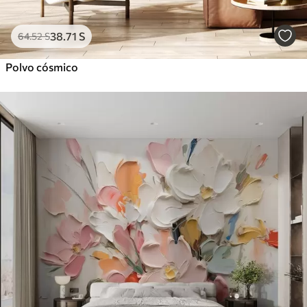
38
.71
S
64
.52
S
Polvo cósmico