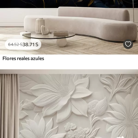
38
.71
S
64
.52
S
Flores reales azules