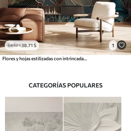
38
.71
S
1
64
.52
S
Flores y hojas estilizadas con intrincadas líneas en tonos verde azulado y amarillo sobre fondo oscuro
CATEGORÍAS POPULARES