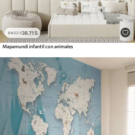
38
.71
S
64
.52
S
Mapamundi infantil con animales