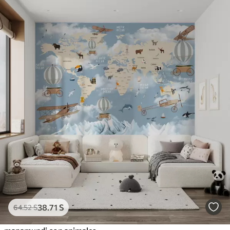
38
.71
S
64
.52
S