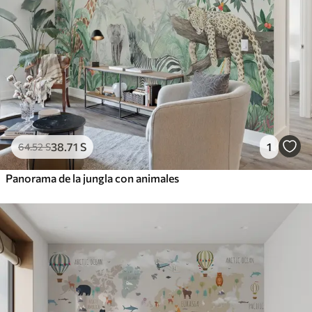
38
.71
S
1
64
.52
S
Panorama de la jungla con animales