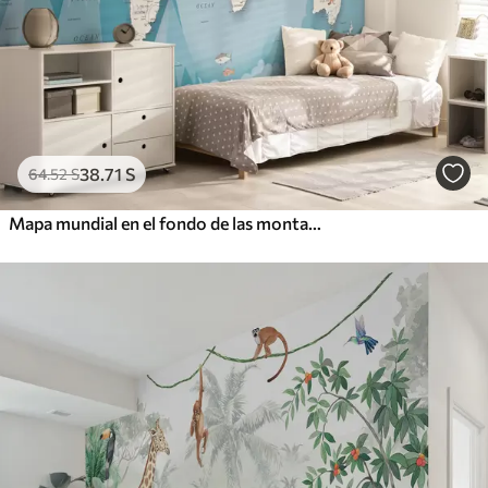
38
.71
S
64
.52
S
Mapa mundial en el fondo de las montañas