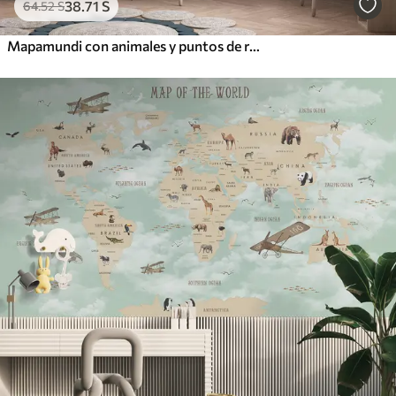
38
.71
S
64
.52
S
Mapamundi con animales y puntos de referencia