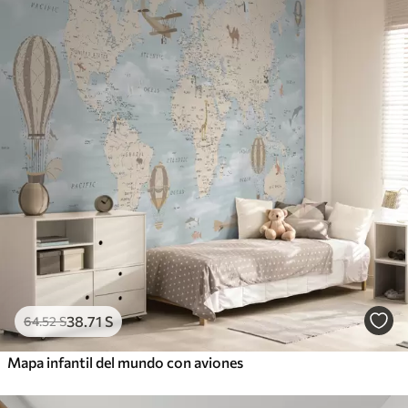
38
.71
S
64
.52
S
Mapa infantil del mundo con aviones