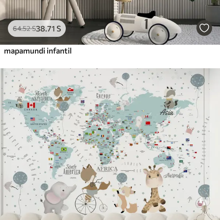
38
.71
S
64
.52
S
mapamundi infantil