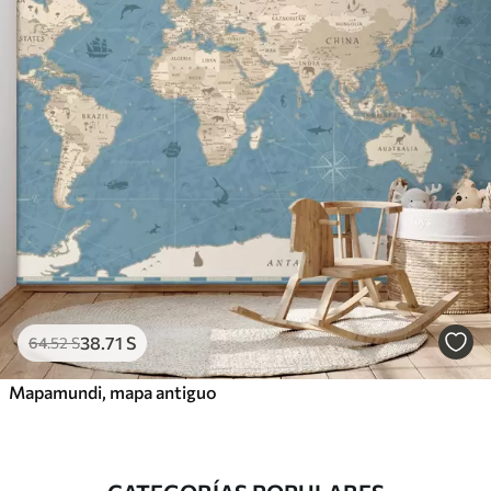
38
.71
S
64
.52
S
Mapamundi, mapa antiguo