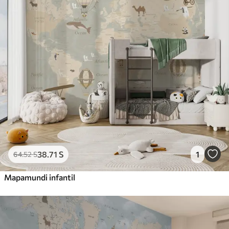
38
.71
S
1
64
.52
S
Mapamundi infantil