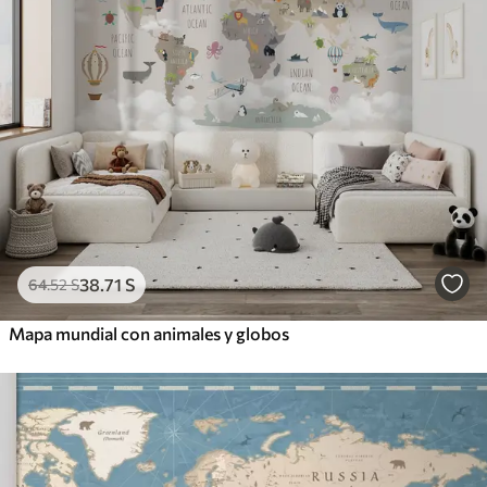
38
.71
S
64
.52
S
Mapa mundial con animales y globos