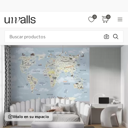
0
0
Véalo en su espacio