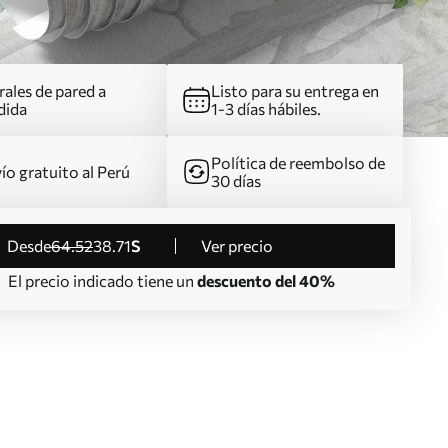
ales de pared a
Listo para su entrega en
dida
1-3 días hábiles.
Política de reembolso de
ío gratuito al Perú
30 días
desde
64
.52
38
.71
S
Ver precio
El precio indicado tiene un
descuento del 40%