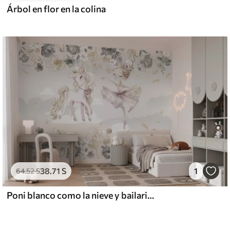
Árbol en flor en la colina
38
.71
S
1
64
.52
S
Poni blanco como la nieve y bailarina entre flores y nubes