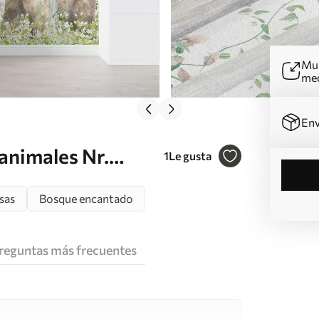
Mur
me
Env
animales Nr.
1
Le gusta
sas
Bosque encantado
reguntas más frecuentes