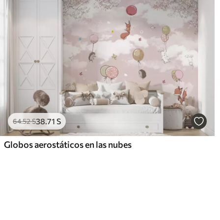
38
.71
S
64
.52
S
Globos aerostáticos en las nubes