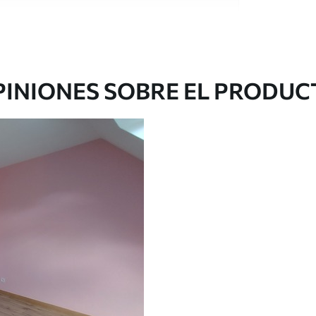
e alta calidad, cada uno de ellos adecuado para
 diferentes. Más información a continuación
sonalización.
PINIONES SOBRE EL PRODUC
gado en rollos de hasta 50 cm de ancho.
o de barniz y/o adhesivo para empapelar.
 con una esponja suave. Los murales de pared
 pueden limpiarse con agua.