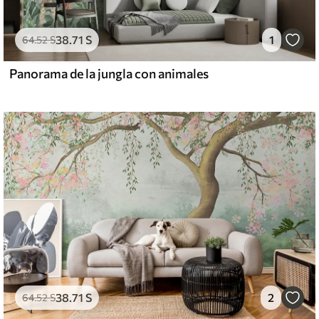
38
.71
S
1
64
.52
S
Panorama de la jungla con animales
38
.71
S
2
64
.52
S