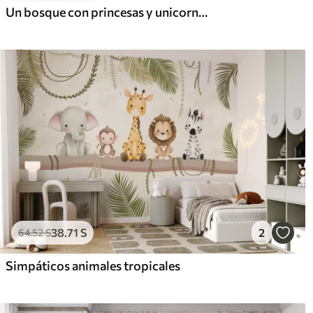
Un bosque con princesas y unicornios
38
.71
S
2
64
.52
S
Simpáticos animales tropicales