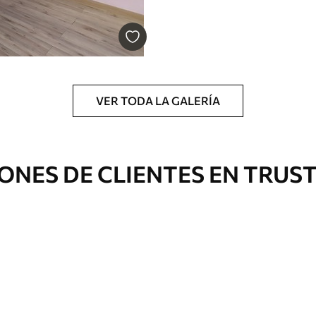
cación sin juntas.
licación con solapamiento.
VER TODA LA GALERÍA
Vinilo Premium
175
.00
105
.00
S
/m²
ONES DE CLIENTES EN TRUS