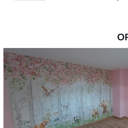
Material
Elija entre tres materiales d
habitaciones y presupuestos
o durante el proceso de per
O
Autor
Estudio de diseño Uwalls
Número de artículo
u97614
Superficie
Semimate.
Producción
Impreso bajo pedido y entre
Adicionalmente
Disponible con recubrimient
Limpieza
Se puede limpiar suavemente
con recubrimiento de barniz