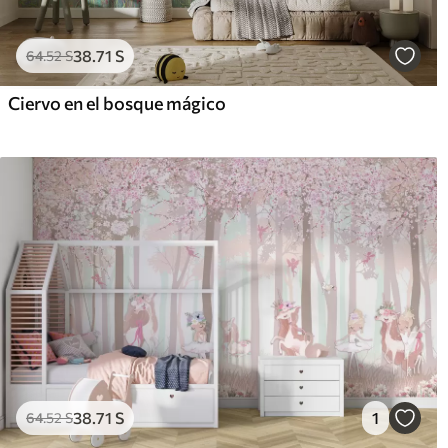
38
.71
S
64
.52
S
Ciervo en el bosque mágico
38
.71
S
1
64
.52
S