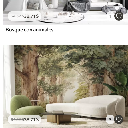
38
.71
S
1
64
.52
S
Bosque con animales
38
.71
S
3
64
.52
S