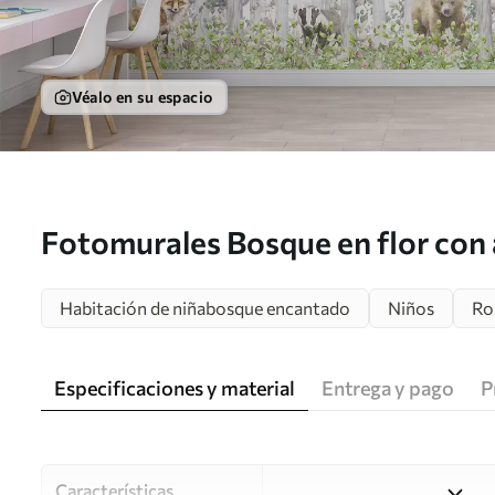
Véalo en su espacio
Fotomurales Bosque en flor con 
u97614
Habitación de niñabosque encantado
Niños
Ro
Especificaciones y material
Entrega y pago
P
Características