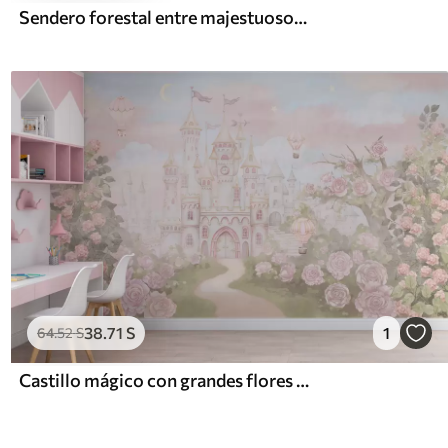
Sendero forestal entre majestuosos árboles en estilo acuarela
38
.71
S
1
64
.52
S
Castillo mágico con grandes flores y árboles