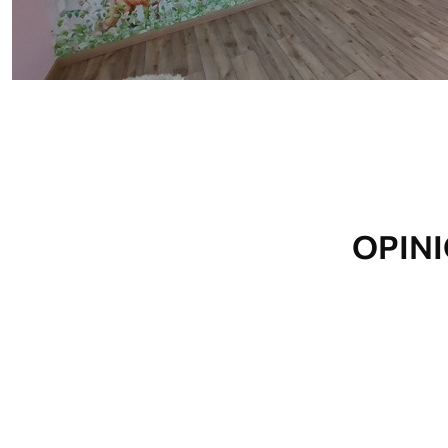
Método de aplicación
Hasta 360 cm de altura: apli
Más de 360 cm de altura: ap
Materiales disponibles
Estándar
Premium
131
.67
158
.33
79
.00
S
/m²
95
.00
S
/m²
OPINI