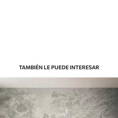
Materiales disponibles
Estándar
131
.67
79
.00
S
/m²
Premium
158
.33
95
.00
S
/m²
TAMBIÉN LE PUEDE INTERESAR
Vinilo Premium
175
.00
105
.00
S
/m²