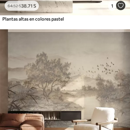
38
.71
S
1
64
.52
S
Plantas altas en colores pastel