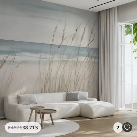
38
.71
S
2
64
.52
S