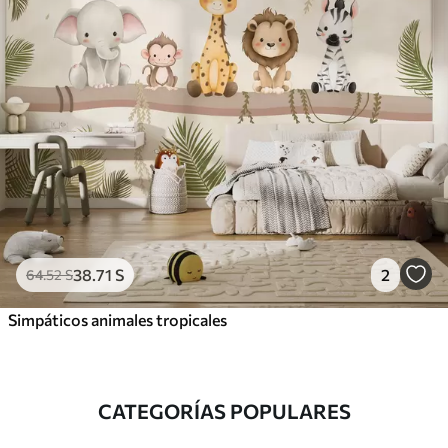
38
.71
S
2
64
.52
S
Simpáticos animales tropicales
CATEGORÍAS POPULARES