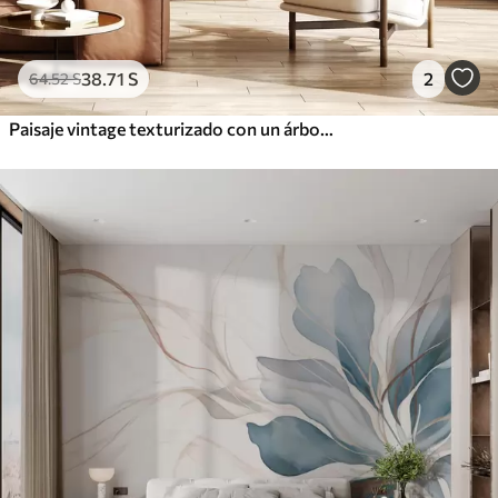
38
.71
S
2
64
.52
S
Paisaje vintage texturizado con un árbol cerca de un río y un cielo nublado, arte de la naturaleza en tonos sepia