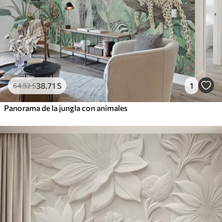
38
.71
S
1
64
.52
S
Panorama de la jungla con animales