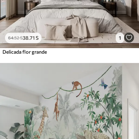
38
.71
S
1
64
.52
S
Delicada flor grande