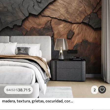
38
.71
S
2
64
.52
S
madera, textura, grietas, oscuridad, corteza, superficie