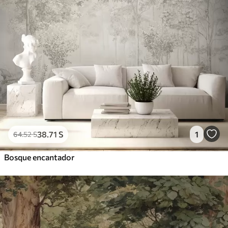
38
.71
S
1
64
.52
S
Bosque encantador