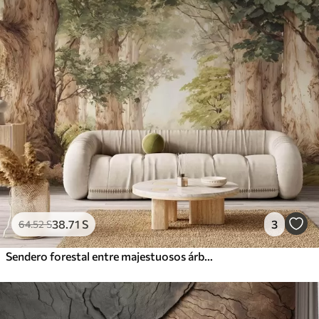
38
.71
S
3
64
.52
S
Sendero forestal entre majestuosos árboles en estilo acuarela