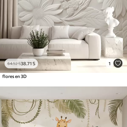
38
.71
S
1
64
.52
S
flores en 3D