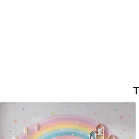
Materiales disponibles
Estándar
Premium
131
.67
158
.33
79
.00
S
/m²
95
.00
S
/m²
T