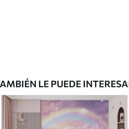
Vinilo Premium
175
.00
105
.00
S
/m²
AMBIÉN LE PUEDE INTERES