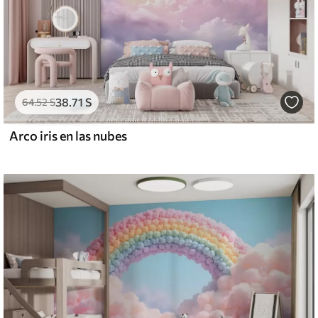
38
.71
S
64
.52
S
Arco iris en las nubes