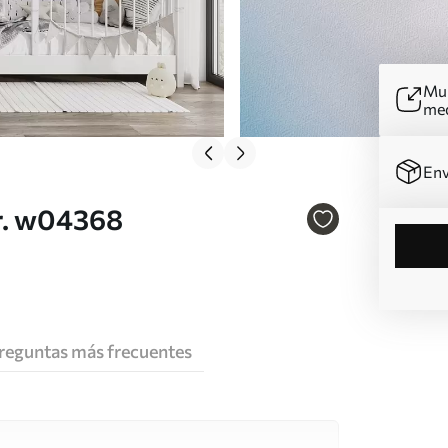
Mur
me
Env
Nr. w04368
reguntas más frecuentes