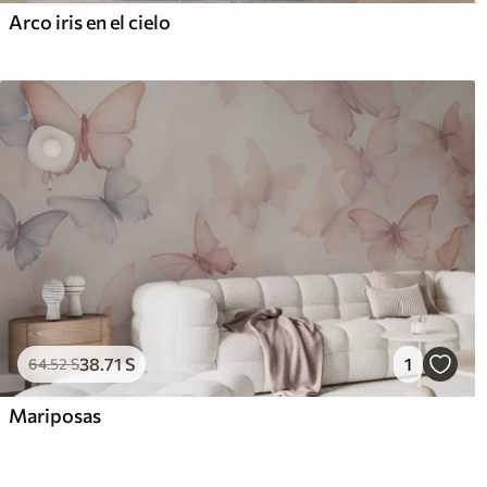
Arco iris en el cielo
38
.71
S
1
64
.52
S
Mariposas