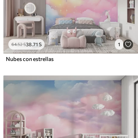
38
.71
S
1
64
.52
S
Nubes con estrellas