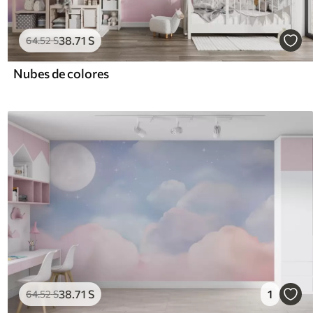
38
.71
S
64
.52
S
Nubes de colores
38
.71
S
1
64
.52
S