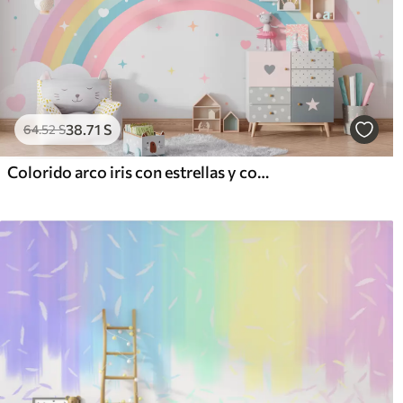
38
.71
S
64
.52
S
Colorido arco iris con estrellas y corazones al estilo escandinavo