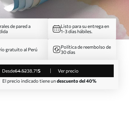
ales de pared a
Listo para su entrega en
dida
1-3 días hábiles.
Política de reembolso de
ío gratuito al Perú
30 días
desde
64
.52
38
.71
S
Ver precio
El precio indicado tiene un
descuento del 40%