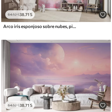
38
.71
S
64
.52
S
Arco iris esponjoso sobre nubes, pintado
38
.71
S
64
.52
S