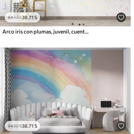
38
.71
S
64
.52
S
Arco iris con plumas, juvenil, cuento de hadas, degradado
38
.71
S
64
.52
S