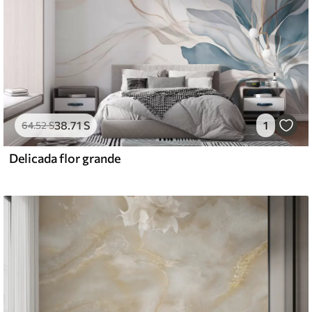
38
.71
S
1
64
.52
S
Delicada flor grande