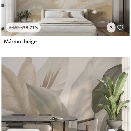
38
.71
S
3
64
.52
S
Mármol beige