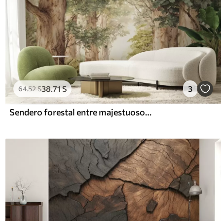
38
.71
S
3
64
.52
S
Sendero forestal entre majestuosos árboles en estilo acuarela