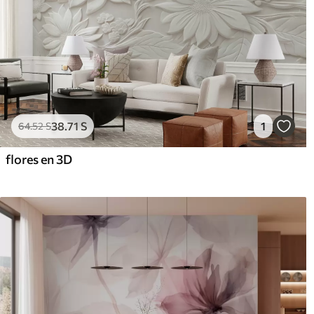
38
.71
S
1
64
.52
S
flores en 3D