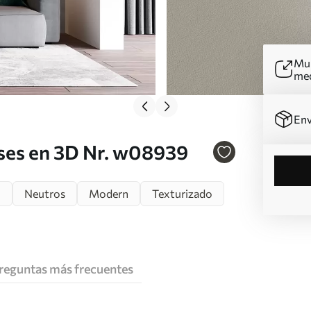
Mur
me
Env
ises en 3D Nr. w08939
n
Neutros
Modern
Texturizado
reguntas más frecuentes