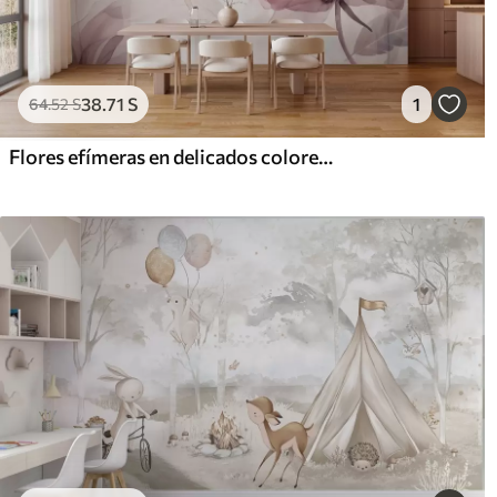
38
.71
S
1
64
.52
S
Flores efímeras en delicados colores pastel