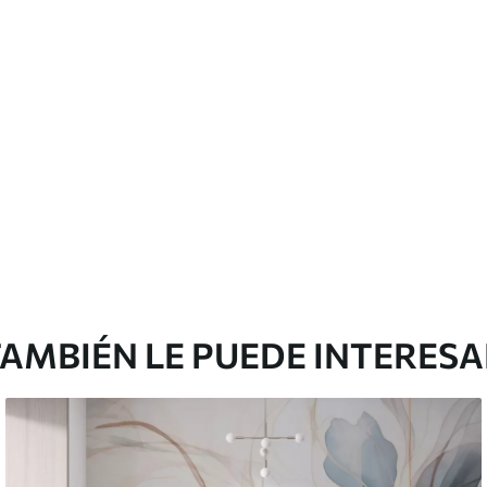
licación con solapamiento.
Vinilo Premium
175
.00
105
.00
S
/m²
AMBIÉN LE PUEDE INTERES