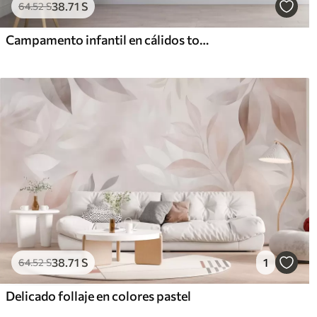
38
.71
S
64
.52
S
Campamento infantil en cálidos tonos beige, con tienda de campaña y animales del bosque
38
.71
S
1
64
.52
S
Delicado follaje en colores pastel