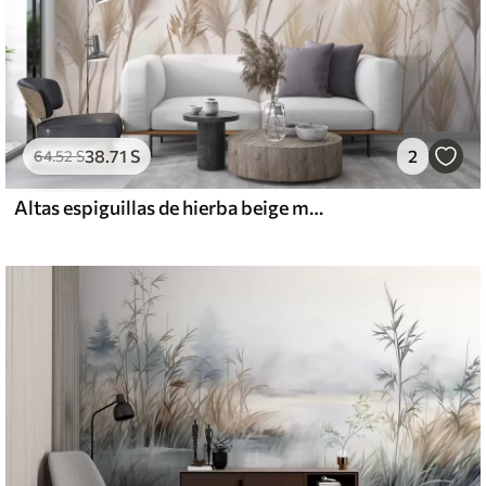
38
.71
S
2
64
.52
S
Altas espiguillas de hierba beige mecidas por el viento sobre un fondo suave y claro