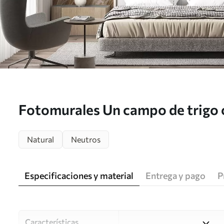
Fotomurales Un campo de trigo 
blancas en primer plano, una play
Natural
Neutros
fondo, colores pastel neutros a
w09298
Especificaciones y material
Entrega y pago
P
Características