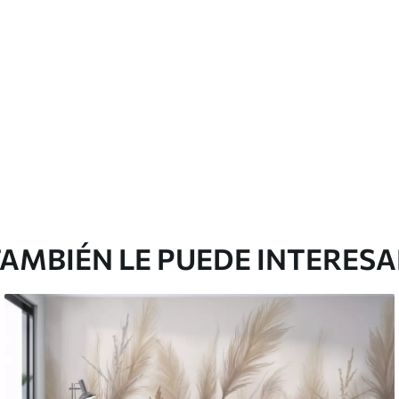
cación sin juntas.
licación con solapamiento.
Vinilo Premium
175
.00
105
.00
S
/m²
AMBIÉN LE PUEDE INTERES