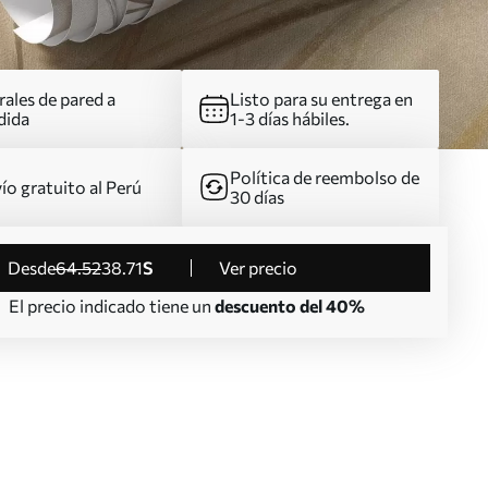
ales de pared a
Listo para su entrega en
dida
1-3 días hábiles.
Política de reembolso de
ío gratuito al Perú
30 días
desde
64
.52
38
.71
S
Ver precio
El precio indicado tiene un
descuento del 40%