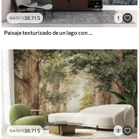
38
.71
S
1
64
.52
S
Paisaje texturizado de un lago con hierbas altas en primer plano, azul suave y marrón, agua tranquila, árboles en la distancia
38
.71
S
3
64
.52
S