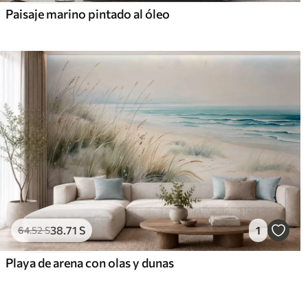
Paisaje marino pintado al óleo
38
.71
S
1
64
.52
S
Playa de arena con olas y dunas