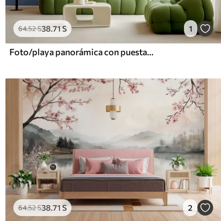
38
.71
S
1
64
.52
S
Foto/playa panorámica con puesta de sol
38
.71
S
2
64
.52
S