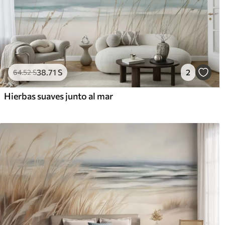
38
.71
S
2
64
.52
S
Hierbas suaves junto al mar