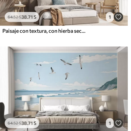
38
.71
S
1
64
.52
S
Paisaje con textura, con hierba seca en una playa de arena, con el océano y el cielo al fondo.
38
.71
S
1
64
.52
S