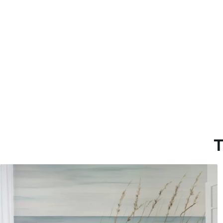
Método de aplicación
Hasta 360 cm de altura: apli
Más de 360 cm de altura: ap
Materiales disponibles
Estándar
Premium
131
.67
158
.33
79
.00
S
/m²
95
.00
S
/m²
T