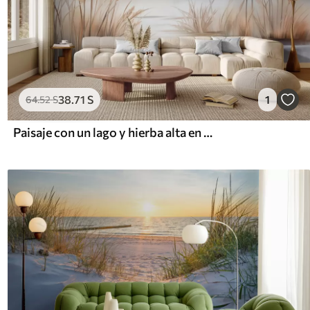
38
.71
S
1
64
.52
S
Paisaje con un lago y hierba alta en primer plano, montañas al fondo, colores suaves, textura