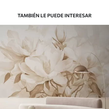
158
.33
95
.00
S
/m²
TAMBIÉN LE PUEDE INTERESAR
Vinilo Premium
175
.00
105
.00
S
/m²