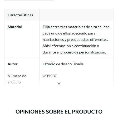
Características
Material
Elija entre tres materiales de alta calidad,
cada uno de ellos adecuado para
habitaciones y presupuestos diferentes.
Más información a continuación o
durante el proceso de personalización.
Autor
Estudio de diseño Uwalls
Número de
w09937
artículo
Producción
Impreso bajo pedido y entregado en
rollos de hasta 50 cm de ancho.
OPINIONES SOBRE EL PRODUCTO
Adicionalmente
Disponible con recubrimiento de barniz