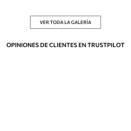
y/o adhesivo para empapelar.
Limpieza
Se puede limpiar suavemente con una
esponja suave. Los murales de pared con
VER TODA LA GALERÍA
recubrimiento de barniz pueden
limpiarse con agua.
OPINIONES DE CLIENTES EN TRUSTPILOT
Método de
Hasta 360 cm de altura: aplicación sin
aplicación
juntas.
Más de 360 cm de altura: aplicación con
solapamiento.
Materiales disponibles
Estándar
131
.67
79
.00
S
/m²
Premium