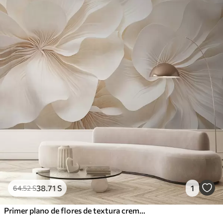
38
.71
S
1
64
.52
S
Primer plano de flores de textura cremosa con pétalos delicados y fluidos, creando un arreglo floral suave, elegante y con textura