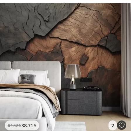
38
.71
S
2
64
.52
S