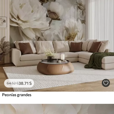
38
.71
S
64
.52
S
Peonías grandes