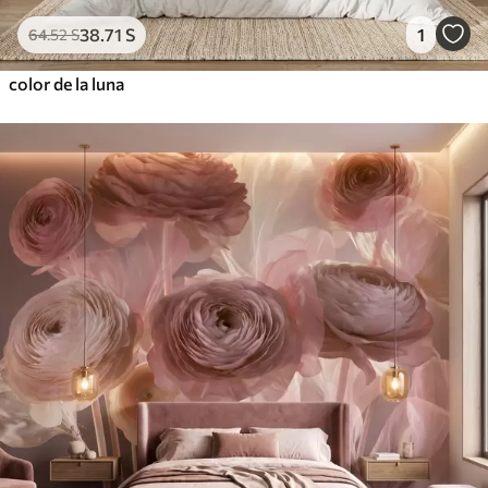
38
.71
S
1
64
.52
S
color de la luna