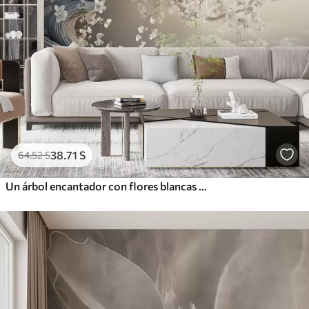
38
.71
S
64
.52
S
Un árbol encantador con flores blancas contra el fondo de nubes en un estilo interesante en delicados colores cálidos