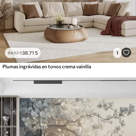
38
.71
S
1
64
.52
S
Plumas ingrávidas en tonos crema vainilla