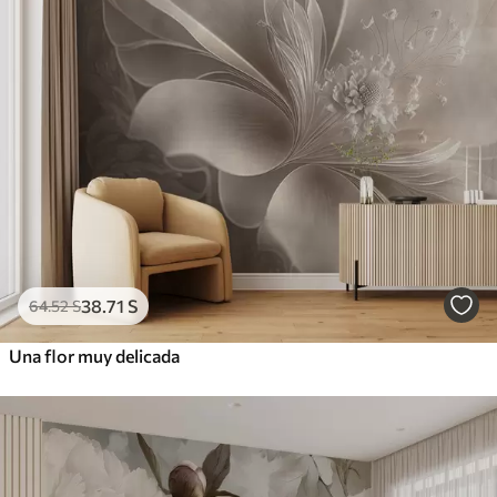
38
.71
S
64
.52
S
Una flor muy delicada