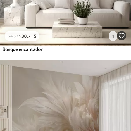
38
.71
S
1
64
.52
S
Bosque encantador