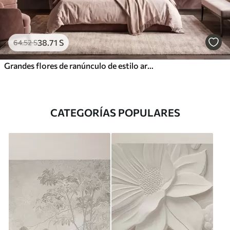
38
.71
S
64
.52
S
Grandes flores de ranúnculo de estilo artístico en suaves tonos rosa y crema
CATEGORÍAS POPULARES