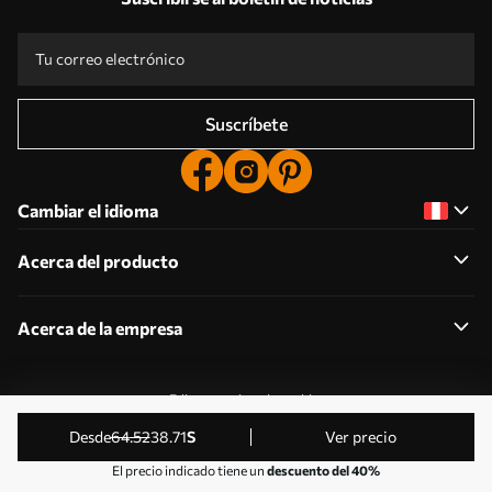
Suscríbete
Cambiar el idioma
Acerca del producto
Acerca de la empresa
Editar permisos de cookies
© 2011-2026 Uwalls . Todos los derechos reservados.
desde
64
.52
38
.71
S
Ver precio
Gestionado por KLW Sp. z o.o. CIF: PL9223057591.
El precio indicado tiene un
descuento del 40%