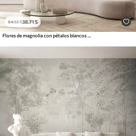
38
.71
S
64
.52
S
Flores de magnolia con pétalos blancos y beige, hojas y ramas marrones, estilo acuarela suave y delicada