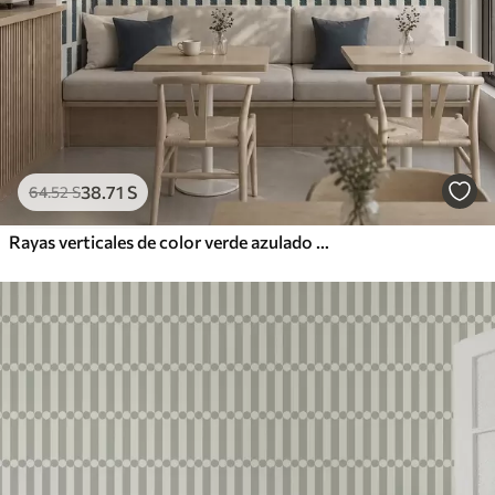
38
.71
S
64
.52
S
Rayas verticales de color verde azulado oscuro sobre fondo claro