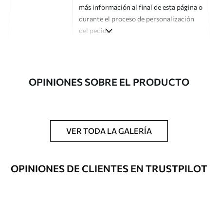
más información al final de esta página o
durante el proceso de personalización
del pedido.
Autor
Estudio de diseño Uwalls
Número de
a01187
OPINIONES SOBRE EL PRODUCTO
artículo
Acabado
Semimate.
Producción
Impreso bajo pedido y entregado en
VER TODA LA GALERÍA
rollos de hasta 50 cm de ancho.
Opciones
Disponible con recubrimiento de barniz
OPINIONES DE CLIENTES EN TRUSTPILOT
adicionales
y/o adhesivo para empapelar.
Limpieza
Se puede limpiar suavemente con una
esponja suave. Los murales de pared con