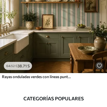
38
.71
S
64
.52
S
Rayas onduladas verdes con líneas punteadas
CATEGORÍAS POPULARES