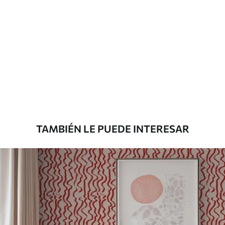
recubrimiento de barniz pueden
limpiarse con agua.
Método de
Aplicación sin fisuras
aplicación
Materiales disponibles
Estándar
131
.67
79
.00
S
/m²
TAMBIÉN LE PUEDE INTERESAR
Premium
158
.33
95
.00
S
/m²
Vinilo Premium
175
.00
105
.00
S
/m²