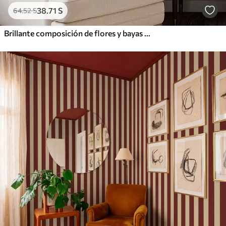
38
.71
S
64
.52
S
Brillante composición de flores y bayas con loros