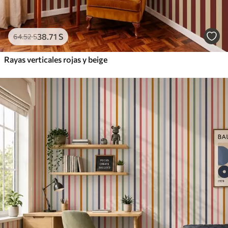
38
.71
S
64
.52
S
Rayas verticales rojas y beige