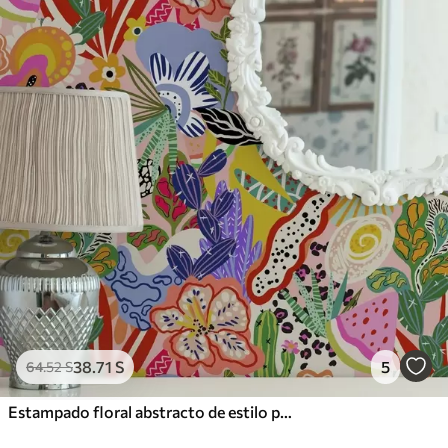
38
.71
S
5
64
.52
S
Estampado floral abstracto de estilo pop art