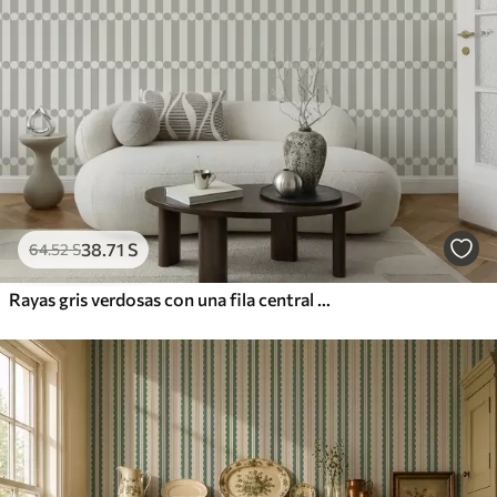
38
.71
S
64
.52
S
Rayas gris verdosas con una fila central de círculos