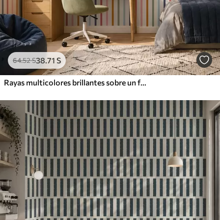
38
.71
S
64
.52
S
Rayas multicolores brillantes sobre un fondo claro