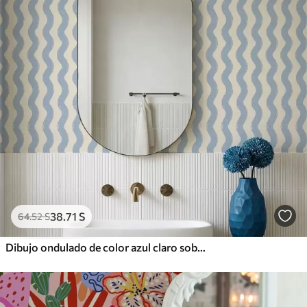
38
.71
S
64
.52
S
Dibujo ondulado de color azul claro sobre fondo claro