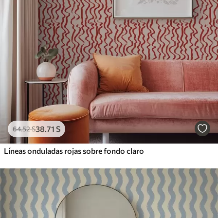
38
.71
S
64
.52
S
Líneas onduladas rojas sobre fondo claro