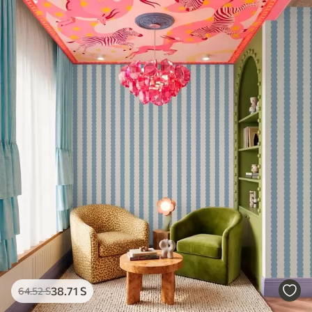
38
.71
S
64
.52
S