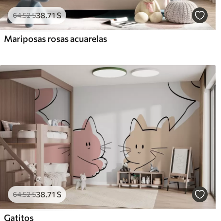
38
.71
S
64
.52
S
Mariposas rosas acuarelas
38
.71
S
64
.52
S
Gatitos