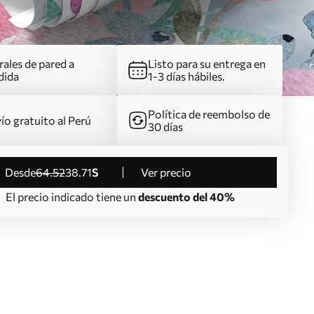
ales de pared a
Listo para su entrega en
dida
1-3 días hábiles.
Política de reembolso de
ío gratuito al Perú
30 días
desde
64
.52
38
.71
S
Ver precio
El precio indicado tiene un
descuento del 40%