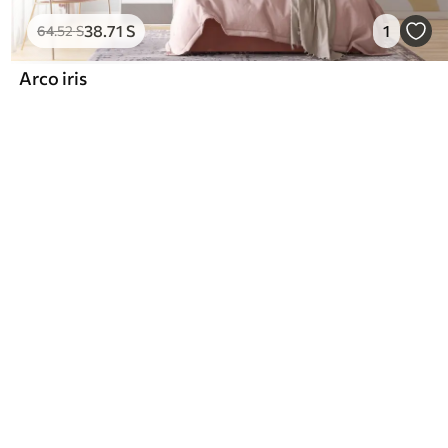
38
.71
S
1
64
.52
S
Arco iris