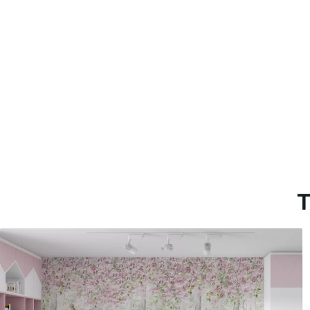
Materiales disponibles
Estándar
Premium
131
.67
158
.33
79
.00
S
/m²
95
.00
S
/m²
T