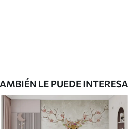
Vinilo Premium
175
.00
105
.00
S
/m²
AMBIÉN LE PUEDE INTERES