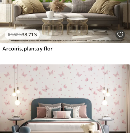
38
.71
S
64
.52
S
Arcoiris, planta y flor