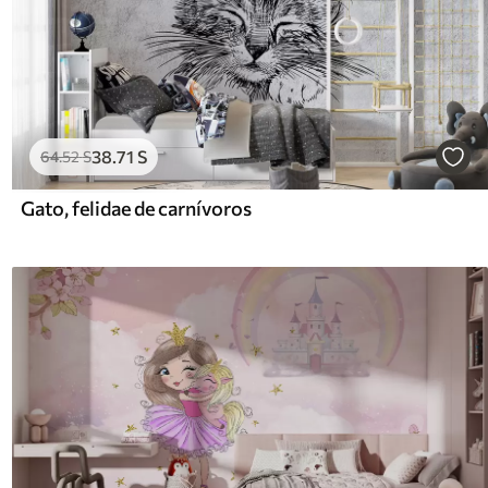
38
.71
S
64
.52
S
Gato, felidae de carnívoros