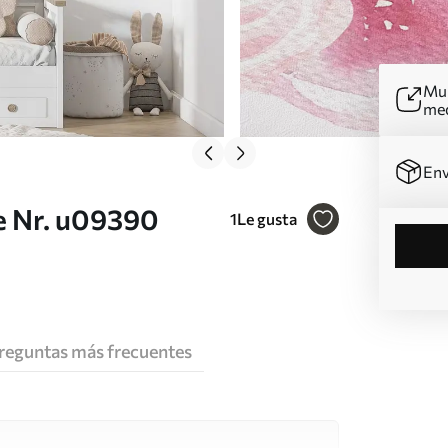
Mur
me
Env
e Nr. u09390
1
Le gusta
reguntas más frecuentes