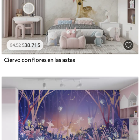
38
.71
S
64
.52
S
Ciervo con flores en las astas