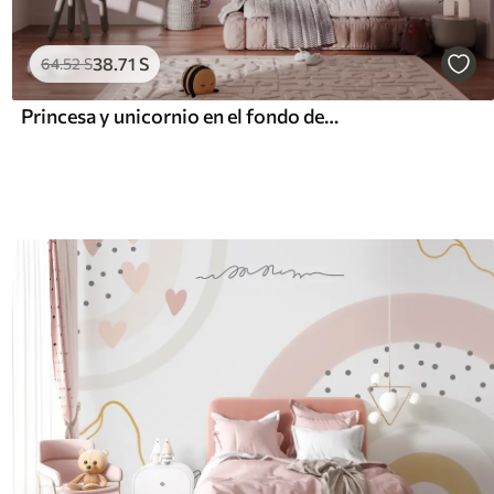
38
.71
S
64
.52
S
Princesa y unicornio en el fondo del castillo con un arco iris