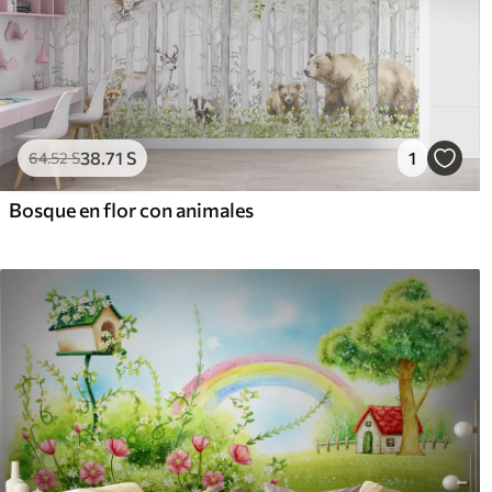
38
.71
S
1
64
.52
S
Bosque en flor con animales