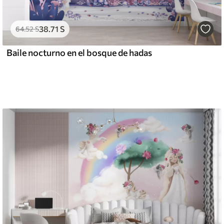
38
.71
S
64
.52
S
Baile nocturno en el bosque de hadas