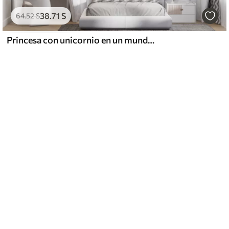
38
.71
S
64
.52
S
Princesa con unicornio en un mundo de cuento de hadas