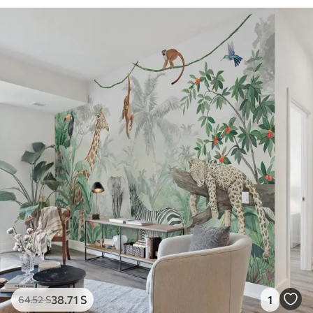
38
.71
S
1
64
.52
S