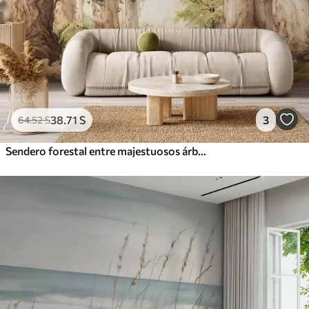
38
.71
S
3
64
.52
S
Sendero forestal entre majestuosos árboles en estilo acuarela