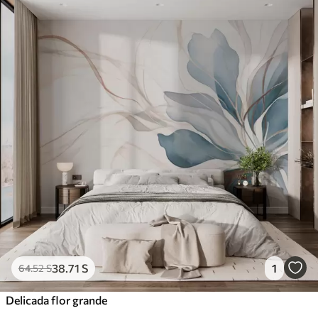
38
.71
S
1
64
.52
S
Delicada flor grande