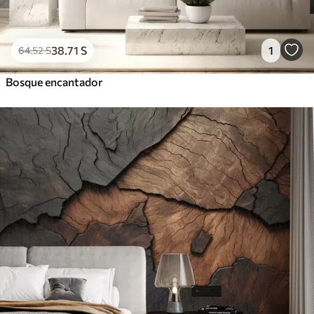
38
.71
S
1
64
.52
S
Bosque encantador