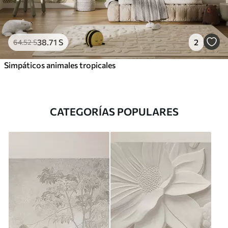
38
.71
S
2
64
.52
S
Simpáticos animales tropicales
CATEGORÍAS POPULARES