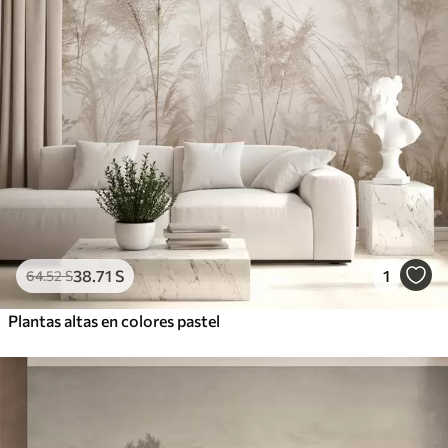
38
.71
S
1
64
.52
S
Plantas altas en colores pastel