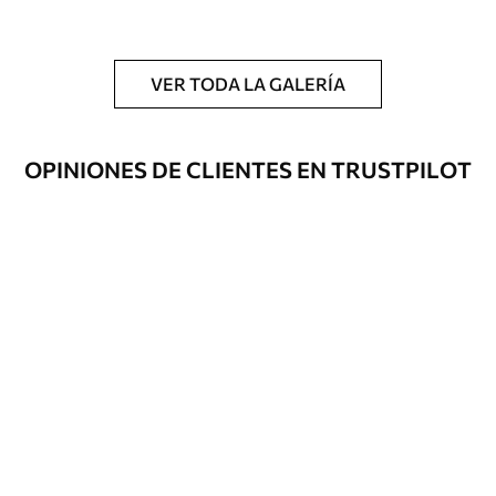
Adicionalmente
Disponible con recubrimiento de barniz
y/o adhesivo para empapelar.
VER TODA LA GALERÍA
Limpieza
Se puede limpiar suavemente con una
esponja suave. Los murales de pared con
recubrimiento de barniz pueden
OPINIONES DE CLIENTES EN TRUSTPILOT
limpiarse con agua.
Método de
Hasta 360 cm de altura: aplicación sin
aplicación
juntas.
Más de 360 cm de altura: aplicación con
solapamiento.
Materiales disponibles
Estándar
131
.67
79
.00
S
/m²