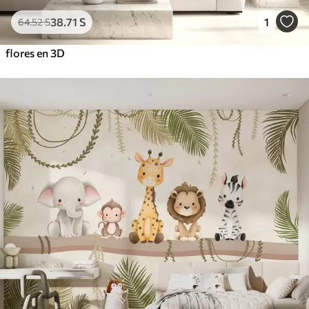
38
.71
S
1
64
.52
S
flores en 3D