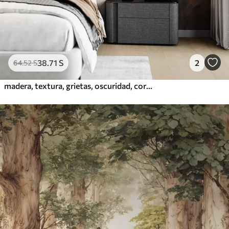
38
.71
S
2
64
.52
S
madera, textura, grietas, oscuridad, corteza, superficie