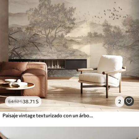
38
.71
S
2
64
.52
S
Paisaje vintage texturizado con un árbol cerca de un río y un cielo nublado, arte de la naturaleza en tonos sepia