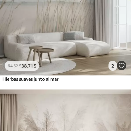
38
.71
S
2
64
.52
S
Hierbas suaves junto al mar