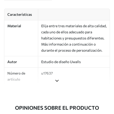
Características
Material
Elija entre tres materiales de alta calidad,
cada uno de ellos adecuado para
habitaciones y presupuestos diferentes.
Más información a continuación o
durante el proceso de personalización.
Autor
Estudio de diseño Uwalls
Número de
u17637
artículo
Superficie
Semimate.
Producción
Impreso bajo pedido y entregado en
OPINIONES SOBRE EL PRODUCTO
rollos de hasta 50 cm de ancho.