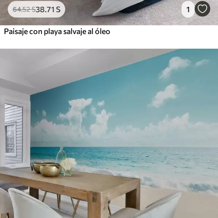
38
.71
S
1
64
.52
S
Paisaje con playa salvaje al óleo