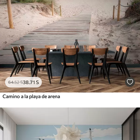
38
.71
S
64
.52
S
Camino a la playa de arena