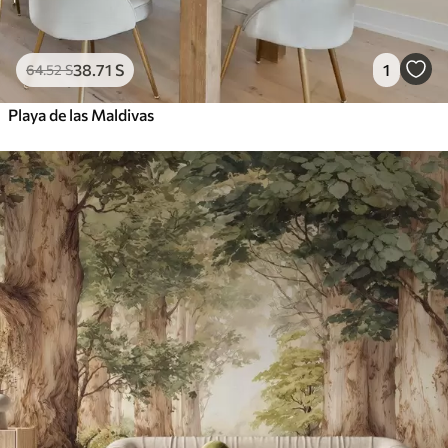
38
.71
S
1
64
.52
S
Playa de las Maldivas