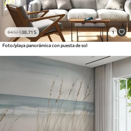
38
.71
S
1
64
.52
S
Foto/playa panorámica con puesta de sol