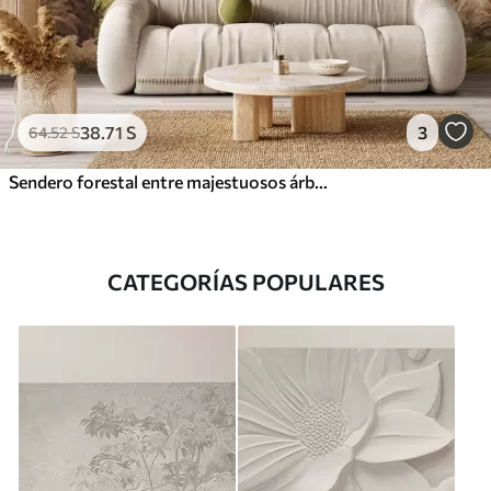
38
.71
S
3
64
.52
S
Sendero forestal entre majestuosos árboles en estilo acuarela
CATEGORÍAS POPULARES