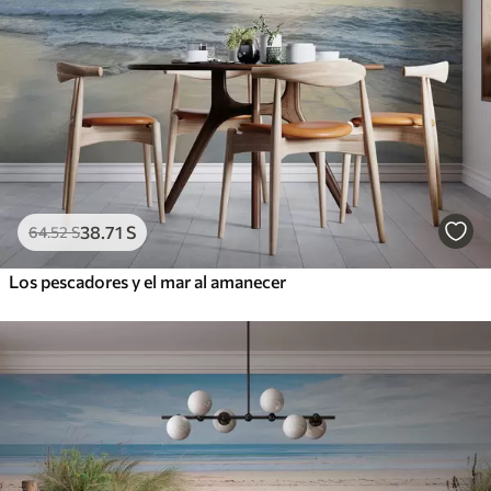
38
.71
S
64
.52
S
Los pescadores y el mar al amanecer