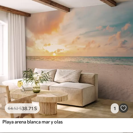
38
.71
S
1
64
.52
S
Playa arena blanca mar y olas