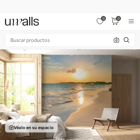
0
0
Véalo en su espacio