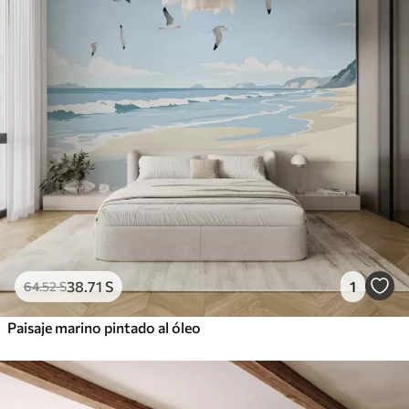
38
.71
S
1
64
.52
S
Paisaje marino pintado al óleo