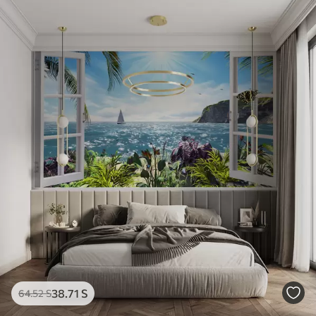
38
.71
S
64
.52
S