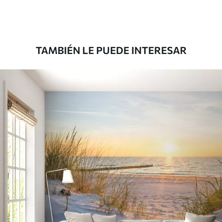
Premium
158
.33
95
.00
S
/m²
TAMBIÉN LE PUEDE INTERESAR
Vinilo Premium
175
.00
105
.00
S
/m²