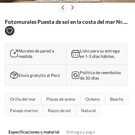
Fotomurales Puesta de sol en la costa del mar Nr.
u53408
Murales de pared a
Listo para su entrega
medida
en 1-3 días hábiles.
Política de reembolso
Envío gratuito al Perú
de 30 días
Orilla del mar
Playas de arena
Océano
Beachy
Paisaje marino
Rayos de sol
Natural
Especificaciones y material
Entrega y pago