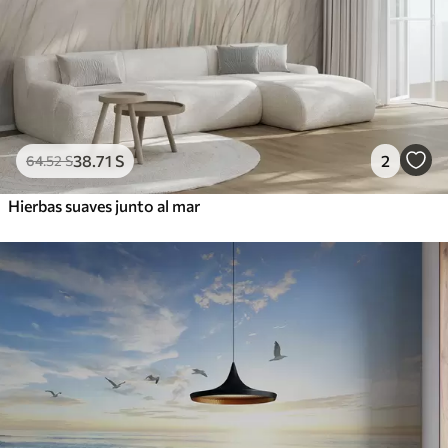
38
.71
S
2
64
.52
S
Hierbas suaves junto al mar