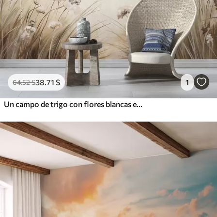
38
.71
S
1
64
.52
S
Un campo de trigo con flores blancas en primer plano, una playa y el océano al fondo, colores pastel neutros apagados