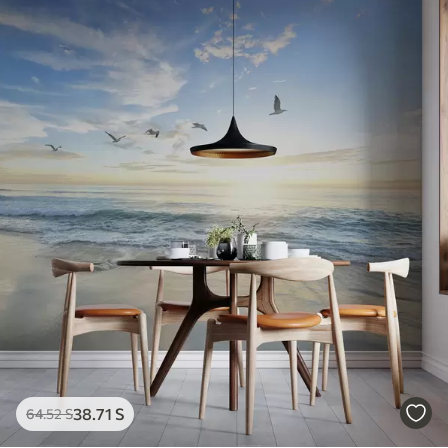
38
.71
S
64
.52
S