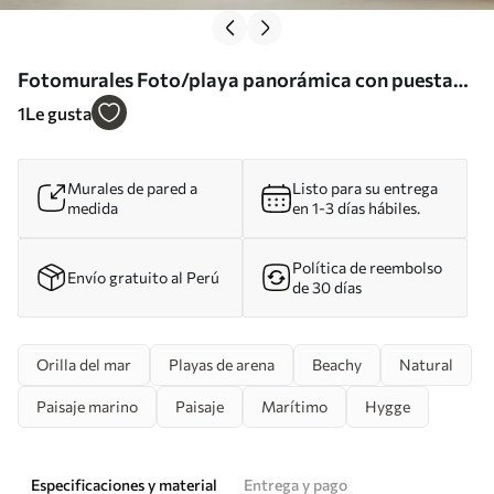
Fotomurales Foto/playa panorámica con puesta
de sol Nr. u93577
1
Le gusta
Murales de pared a
Listo para su entrega
medida
en 1-3 días hábiles.
Política de reembolso
Envío gratuito al Perú
de 30 días
Orilla del mar
Playas de arena
Beachy
Natural
Paisaje marino
Paisaje
Marítimo
Hygge
Especificaciones y material
Entrega y pago