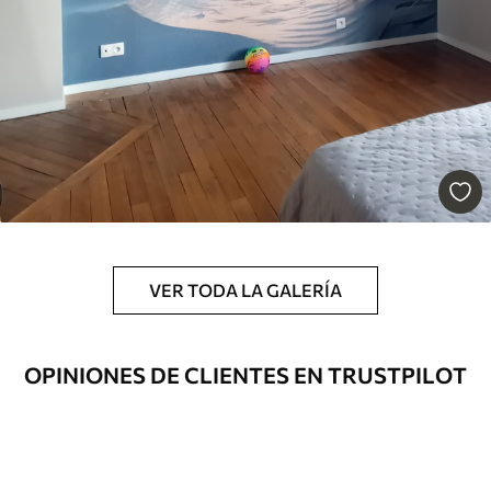
Premium
158
.33
95
.00
S
/m²
Vinilo Premium
175
.00
105
.00
S
/m²
VER TODA LA GALERÍA
OPINIONES DE CLIENTES EN TRUSTPILOT