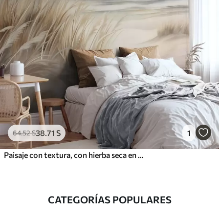
38
.71
S
1
64
.52
S
Paisaje con textura, con hierba seca en una playa de arena, con el océano y el cielo al fondo.
CATEGORÍAS POPULARES