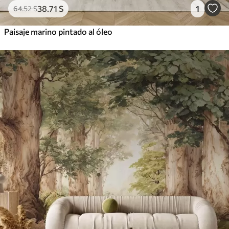
38
.71
S
1
64
.52
S
Paisaje marino pintado al óleo