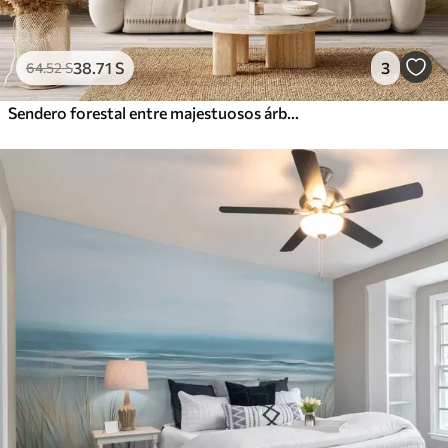
38
.71
S
3
64
.52
S
Sendero forestal entre majestuosos árboles en estilo acuarela