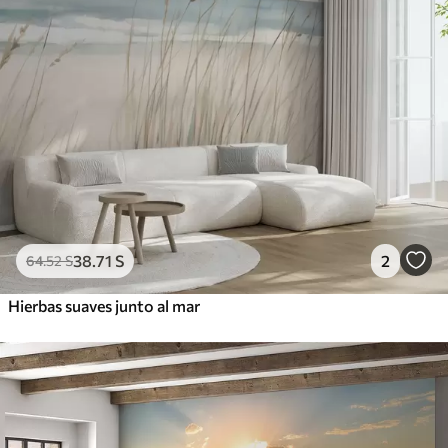
38
.71
S
2
64
.52
S
Hierbas suaves junto al mar