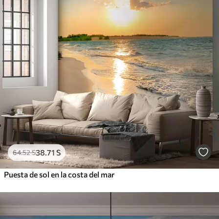
38
.71
S
64
.52
S
Puesta de sol en la costa del mar