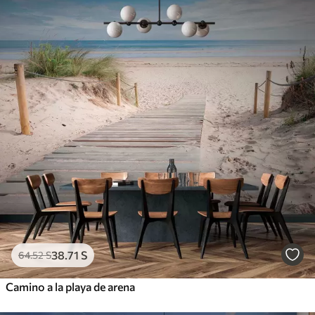
38
.71
S
64
.52
S
Camino a la playa de arena