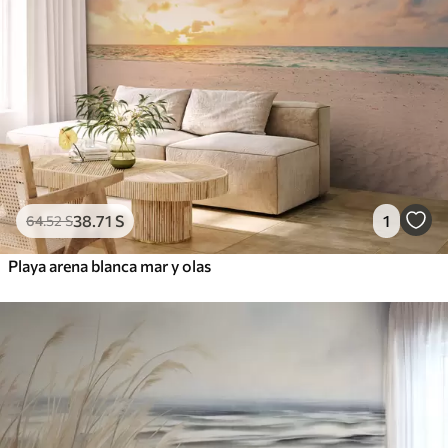
38
.71
S
1
64
.52
S
Playa arena blanca mar y olas