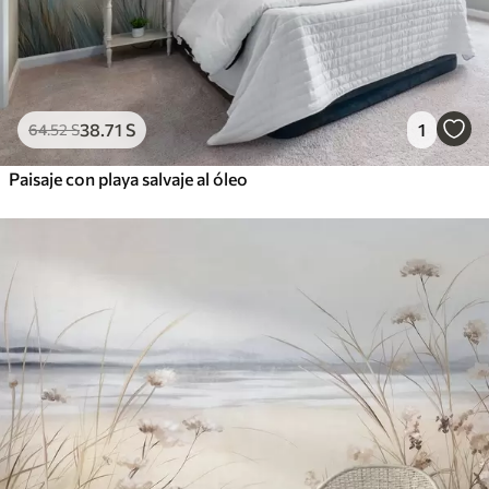
38
.71
S
1
64
.52
S
Paisaje con playa salvaje al óleo