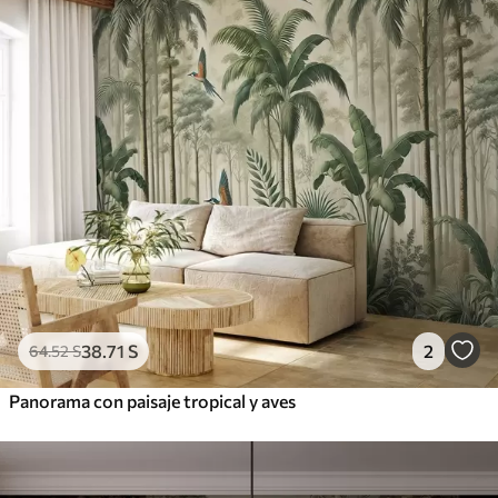
38
.71
S
2
64
.52
S
Panorama con paisaje tropical y aves