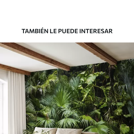
Premium
158
.33
95
.00
S
/m²
TAMBIÉN LE PUEDE INTERESAR
Vinilo Premium
175
.00
105
.00
S
/m²