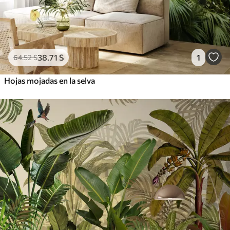
38
.71
S
1
64
.52
S
Hojas mojadas en la selva