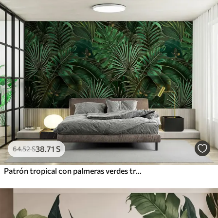
38
.71
S
64
.52
S
Patrón tropical con palmeras verdes tropicales, hojas de plátano