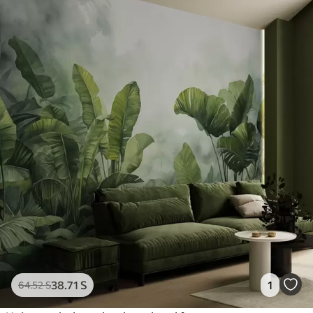
38
.71
S
1
64
.52
S