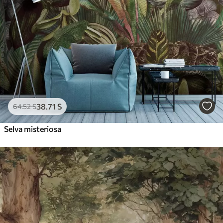
38
.71
S
64
.52
S
Selva misteriosa