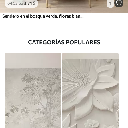
38
.71
S
1
64
.52
S
Sendero en el bosque verde, flores blancas, luz del sol, dibujo estilo acrílico
CATEGORÍAS POPULARES