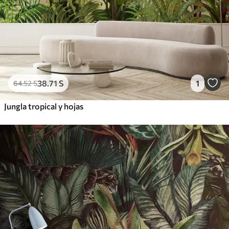
38
.71
S
1
64
.52
S
Jungla tropical y hojas