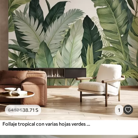
38
.71
S
1
64
.52
S
Follaje tropical con varias hojas verdes grandes, incluidas hojas de plátano, hojas de palmera y otras especies de plantas exóticas