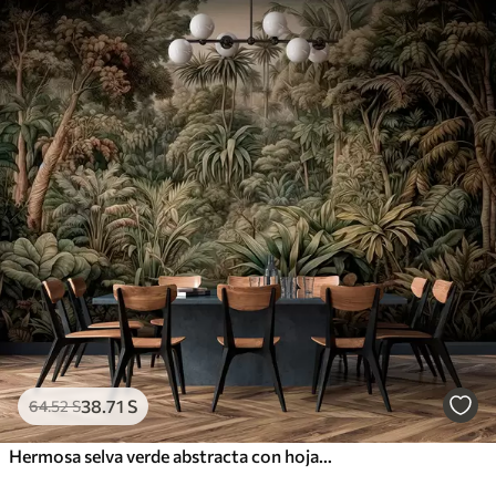
38
.71
S
64
.52
S
Hermosa selva verde abstracta con hojas tropicales