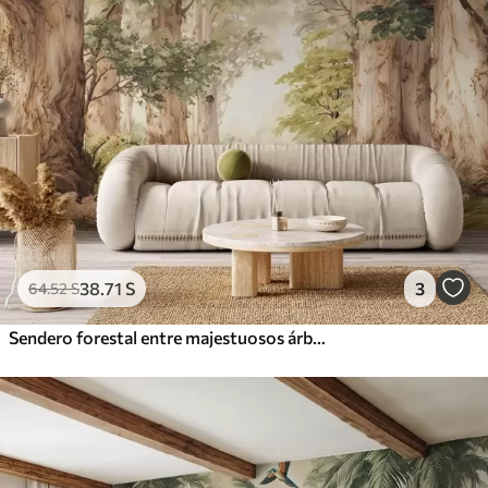
38
.71
S
3
64
.52
S
Sendero forestal entre majestuosos árboles en estilo acuarela