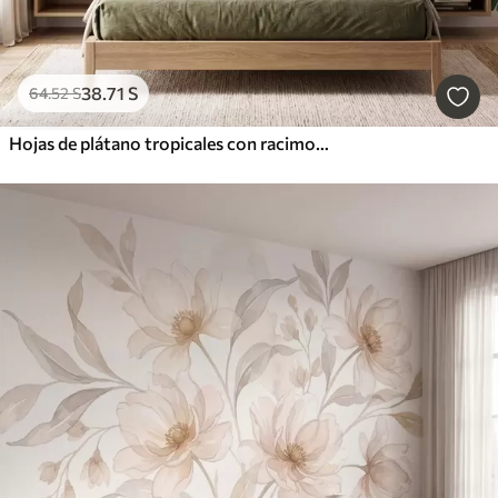
38
.71
S
64
.52
S
Hojas de plátano tropicales con racimos de bayas de café rojas, estilo acuarela