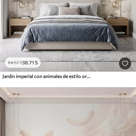
38
.71
S
64
.52
S
Jardín imperial con animales de estilo oriental: mono, leopardo, tigre, pavo real y garza