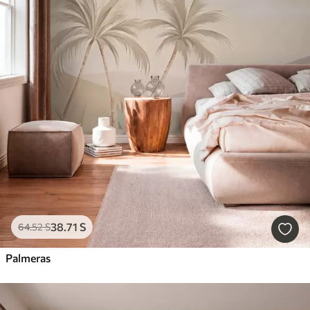
38
.71
S
64
.52
S
Palmeras