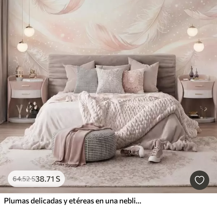
38
.71
S
64
.52
S
Plumas delicadas y etéreas en una neblina de color rosa melocotón con destellos