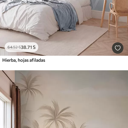
38
.71
S
64
.52
S
Hierba, hojas afiladas