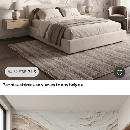
38
.71
S
64
.52
S
Peonías etéreas en suaves tonos beige empolvado