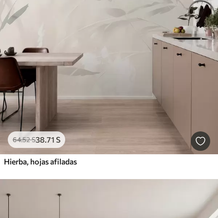
38
.71
S
64
.52
S
Hierba, hojas afiladas