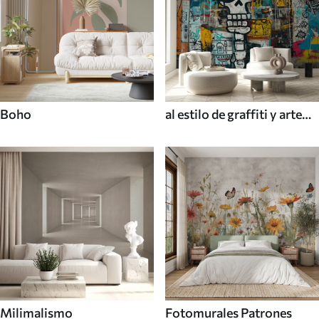
Boho
al estilo de graffiti y arte
callejero
Milimalismo
Fotomurales Patrones