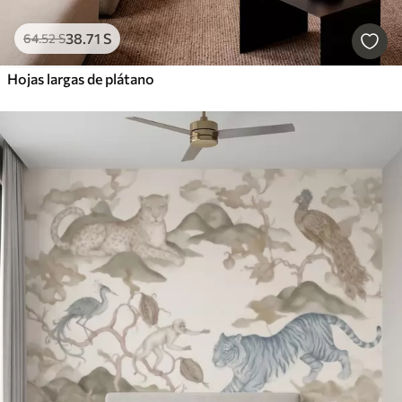
38
.71
S
64
.52
S
Hojas largas de plátano