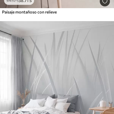
38
.71
S
64
.52
S
Paisaje montañoso con relieve