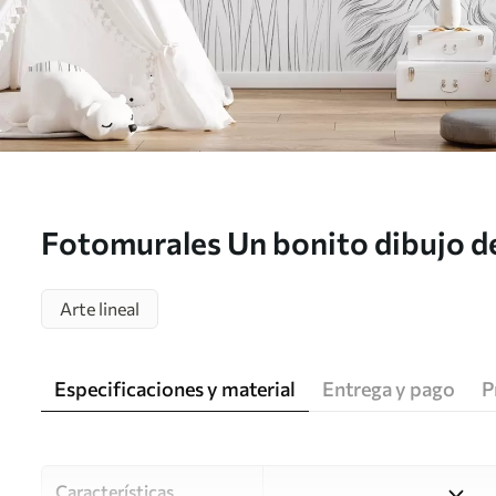
Fotomurales Un bonito dibujo de
hierba Nr. w05656
Arte lineal
Especificaciones y material
Entrega y pago
P
Características