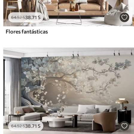
38
.71
S
64
.52
S
Flores fantásticas
38
.71
S
64
.52
S