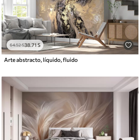
38
.71
S
64
.52
S
Arte abstracto, líquido, fluido