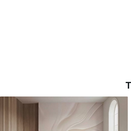
Materiales disponibles
Estándar
Premium
131
.67
158
.33
79
.00
S
/m²
95
.00
S
/m²
T