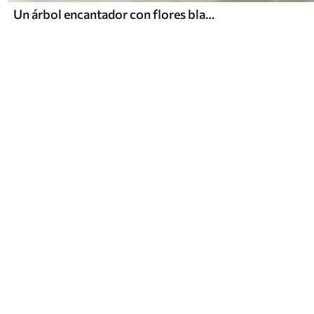
Un árbol encantador con flores blancas contra el fondo de nubes en un estilo interesante en delicados colores cálidos